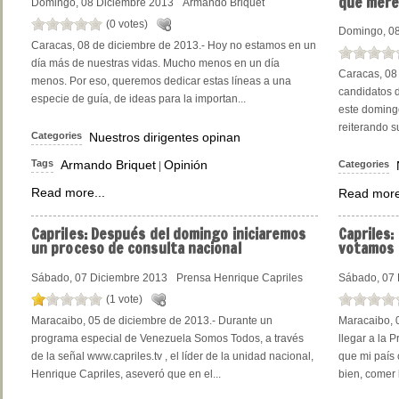
que mere
Domingo, 08 Diciembre 2013
Armando Briquet
(0 votes)
Domingo, 08
Caracas, 08 de diciembre de 2013.- Hoy no estamos en un
día más de nuestras vidas. Mucho menos en un día
Caracas, 08 
menos. Por eso, queremos dedicar estas líneas a una
candidatos d
especie de guía, de ideas para la importan...
este domingo
reiterando s
Categories
Nuestros dirigentes opinan
Tags
Armando Briquet
Opinión
Categories
|
Read more...
Read more
Capriles:
Después del domingo iniciaremos
Capriles:
un proceso de consulta nacional
votamos
Sábado, 07 Diciembre 2013
Prensa Henrique Capriles
Sábado, 07 
(1 vote)
Maracaibo, 05 de diciembre de 2013.- Durante un
Maracaibo, 0
programa especial de Venezuela Somos Todos, a través
llegar a la 
de la señal www.capriles.tv , el líder de la unidad nacional,
que mi país
Henrique Capriles, aseveró que en el...
bien, comer b