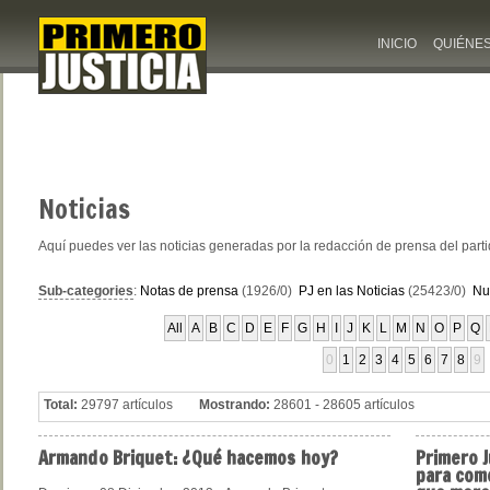
INICIO
QUIÉNE
Noticias
Aquí puedes ver las noticias generadas por la redacción de prensa del part
Sub-categories
:
Notas de prensa
(1926/0)
PJ en las Noticias
(25423/0)
Nu
All
A
B
C
D
E
F
G
H
I
J
K
L
M
N
O
P
Q
0
1
2
3
4
5
6
7
8
9
Total:
29797 artículos
Mostrando:
28601 - 28605 artículos
Armando
Briquet: ¿Qué hacemos hoy?
Primero
J
para com