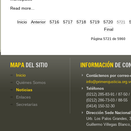
Read more...
Inicio
Anterior
5716
5717
5718
5719
5720
5721
Final
Página 5721 de 5960
MAPA
DEL SITIO
INFORMACIÓN
DE CO
Inicio
Contáctenos por correo-
info@primerojusticia.org.v
Quiénes Somos
Teléfonos
Noticias
(0212) 285-83-91 / 87-50 /
Enlaces
(0212) 286-73-03 / 88-55
Secretarías
(0414) 150-32-30
Dirección Sede Nacional
Urb. Los Palos Grandes, 3e
Guillermo Villegas Blanco,