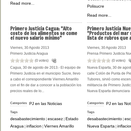
Read more...
Polisucre
Read more...
Primero
Justicia Cagua: "Alto
Primero
Justicia Nue
costo de los alimentos se come
"Productos del mar 
el nuevo salario mínimo"
lista de rubros que
Viernes, 30 Agosto 2013
Viernes, 30 Agosto 2013
Primero Justicia Aragua
Prensa Primero Justicia Nu
(0 votes)
(0 votes)
Cagua, 30 de agosto de 2013.- El equipo de
Nueva Esparta, 30 de agost
Primero Justicia en el municipio Sucre, llevo
calle Colón de Punta de Pi
a cabo el correspondiente Viernes Amarillo
Tubores, sirvió como escen
con el fin de dar a conocer a la población los
militancia de Primero Justic
precios reales de lo...
Nueva Esparta denunciara el
Categories
PJ en las Noticias
Categories
PJ en las Not
Tags
Tags
desabastecimiento
escasez
Estado
desabastecimiento
es
|
|
|
Aragua
inflacion
Viernes Amarillo
Nueva Esparta
inflacio
|
|
|