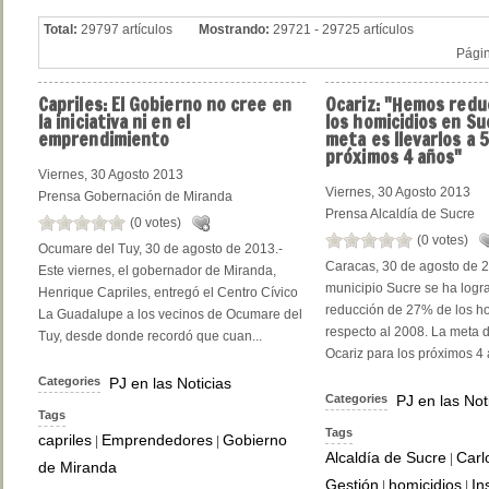
Total:
29797 artículos
Mostrando:
29721 - 29725 artículos
Pági
Capriles:
El Gobierno no cree en
Ocariz:
"Hemos redu
la iniciativa ni en el
los homicidios en Su
emprendimiento
meta es llevarlos a 
próximos 4 años"
Viernes, 30 Agosto 2013
Viernes, 30 Agosto 2013
Prensa Gobernación de Miranda
Prensa Alcaldía de Sucre
(0 votes)
(0 votes)
Ocumare del Tuy, 30 de agosto de 2013.-
Caracas, 30 de agosto de 2
Este viernes, el gobernador de Miranda,
municipio Sucre se ha logr
Henrique Capriles, entregó el Centro Cívico
reducción de 27% de los h
La Guadalupe a los vecinos de Ocumare del
respecto al 2008. La meta d
Tuy, desde donde recordó que cuan...
Ocariz para los próximos 4 
Categories
PJ en las Noticias
Categories
PJ en las Not
Tags
Tags
capriles
Emprendedores
Gobierno
|
|
Alcaldía de Sucre
Carl
|
de Miranda
Gestión
homicidios
In
|
|