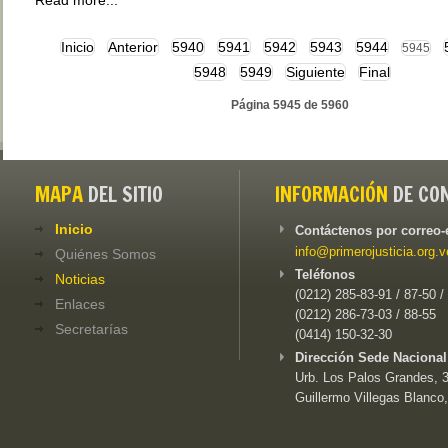
Read more...
Inicio
Anterior
5940
5941
5942
5943
5944
5945
5948
5949
Siguiente
Final
Página 5945 de 5960
MAPA
DEL SITIO
INFORMACIÓN
DE CO
Inicio
Contáctenos por correo-
info@primerojusticia.org.v
Quiénes Somos
Teléfonos
Noticias
(0212) 285-83-91 / 87-50 /
Enlaces
(0212) 286-73-03 / 88-55
Secretarías
(0414) 150-32-30
Dirección Sede Nacional
Urb. Los Palos Grandes, 3e
Guillermo Villegas Blanco,