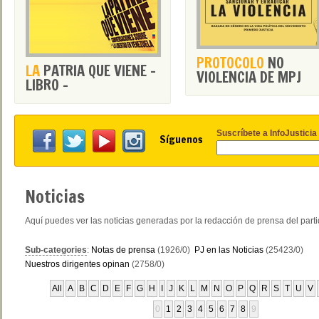
PROTOCOLO
NO
LA
PATRIA QUE VIENE -
VIOLENCIA DE MPJ
LIBRO -
Suscríbete a InfoJusticia
Síguenos
Noticias
Aquí puedes ver las noticias generadas por la redacción de prensa del part
Sub-categories
:
Notas de prensa
(1926/0)
PJ en las Noticias
(25423/0)
Nuestros dirigentes opinan
(2758/0)
All
A
B
C
D
E
F
G
H
I
J
K
L
M
N
O
P
Q
R
S
T
U
V
0
1
2
3
4
5
6
7
8
9