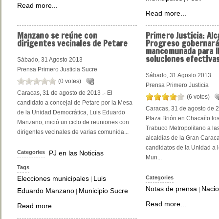
Read more...
Read more...
Manzano
se reúne con
Primero Justicia: Alc
dirigentes vecinales de Petare
Progreso gobernará
mancomunada para l
soluciones efectiva
Sábado, 31 Agosto 2013
Prensa Primero Justicia Sucre
Sábado, 31 Agosto 2013
(0 votes)
Prensa Primero Justicia
Caracas, 31 de agosto de 2013 .- El
(6 votes)
candidato a concejal de Petare por la Mesa
Caracas, 31 de agosto de 2
de la Unidad Democrática, Luis Eduardo
Plaza Brión en Chacaíto lo
Manzano, inició un ciclo de reuniones con
Trabuco Metropolitano a las
dirigentes vecinales de varias comunida...
alcaldías de la Gran Caraca
candidatos de la Unidad a 
Categories
PJ en las Noticias
Mun...
Tags
Elecciones municipales
Luis
Categories
|
Notas de prensa
Nacio
|
Eduardo Manzano
Municipio Sucre
|
Read more...
Read more...