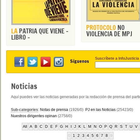
PROTOCOLO
NO
LA
PATRIA QUE VIENE -
VIOLENCIA DE MPJ
LIBRO -
Suscríbete a InfoJusticia
Síguenos
Noticias
Aquí puedes ver las noticias generadas por la redacción de prensa del part
Sub-categories
:
Notas de prensa
(1926/0)
PJ en las Noticias
(25423/0)
Nuestros dirigentes opinan
(2758/0)
All
A
B
C
D
E
F
G
H
I
J
K
L
M
N
O
P
Q
R
S
T
U
V
0
1
2
3
4
5
6
7
8
9