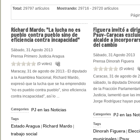
Total:
29797 artículos
Mostrando:
29716 - 29720 artículos
Pági
Richard
Mardo: "La lucha no es
Figuera
invitó a diri
pueblo contra pueblo sino de
Psuv-Caracas exclui
eficiencia contra incapacidad"
alcalde a incorporar
del cambio
Sábado, 31 Agosto 2013
Sábado, 31 Agosto 2013
Prensa Primero Justicia Aragua
Prensa Dinorah Figuera
(0 votes)
(0 votes)
Maracay, 31 de agosto de 2013.- El diputado
Caracas, 31 de agosto de 2
a la Asamblea Nacional, Richard Mardo,
sábado, la diputada Dinora
expresó que la lucha que se ha emprendido
de la Fracción Parlamentar
“no es pueblo contra pueblo”, sino eficiencia
Justicia, lamentó que las i
contra incapacidad”, así lo ...
Jorge Rodríguez hayan pue
Categories
PJ en las Noticias
Categories
PJ en las Not
Tags
Tags
Estado Aragua
Richard Mardo
|
|
Dinorah Figuera
Elecc
|
trabajo social
municipales
Psuv
|