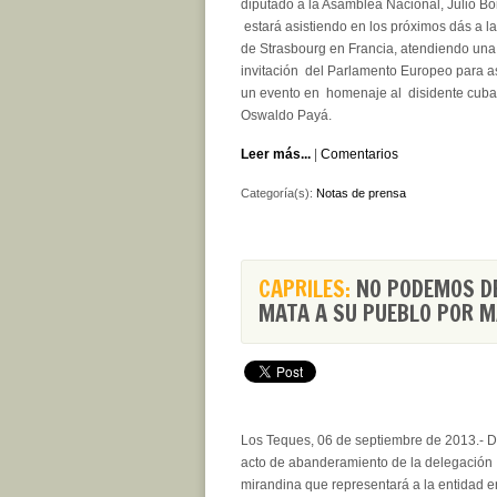
diputado a la Asamblea Nacional, Julio Bo
estará asistiendo en los próximos dás a l
de
Strasbourg en Francia, atendiendo una
invitación del Parlamento Europeo para asi
un evento en homenaje al disidente cub
Oswaldo Payá.
Leer más...
|
Comentarios
Categoría(s):
Notas de prensa
CAPRILES:
NO PODEMOS DE
MATA A SU PUEBLO POR M
Los Teques, 06 de septiembre de 2013.-
D
acto de abanderamiento de la delegación
mirandina que representará a la entidad e