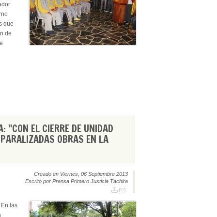
ador
rno
s que
ón de
te
A: "CON EL CIERRE DE UNIDAD
PARALIZADAS OBRAS EN LA
Creado en Viernes, 06 Septiembre 2013
Escrito por Prensa Primero Justicia Táchira
 En las
n