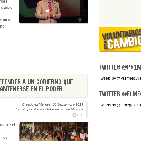
rges,
a ciudad
stir a
ano
TWITTER
@PR1ME
Tweets by @Pr1meroJust
FENDER A UN GOBIERNO QUE
ANTENERSE EN EL PODER
TWITTER
@ELME
Creado en Viernes, 06 Septiembre 2013
Tweets by @elmegafono
Escrito por Prensa Gobernación de Miranda
urante el
n los