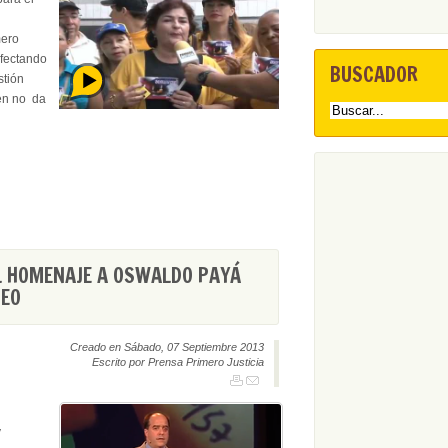
mero
 afectando
BUSCADOR
stión
ien no da
L HOMENAJE A OSWALDO PAYÁ
PEO
Creado en Sábado, 07 Septiembre 2013
Escrito por Prensa Primero Justicia
y