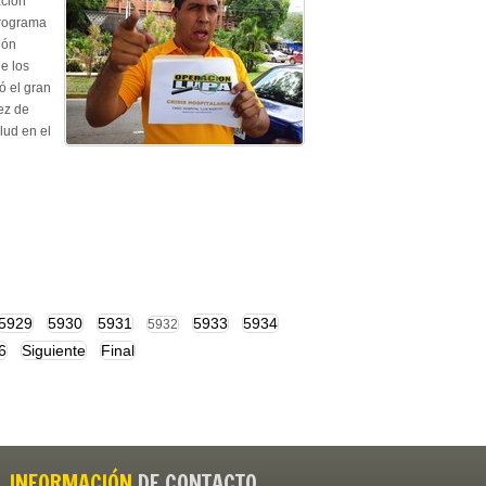
ación
programa
ión
e los
ió el gran
ez de
lud en el
5929
5930
5931
5933
5934
5932
6
Siguiente
Final
INFORMACIÓN
DE CONTACTO