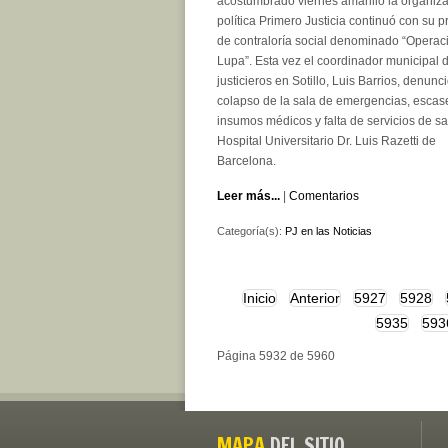
acostumbrado viernes amarillo la organiz
política Primero Justicia continuó con su 
de contraloría social denominado “Operac
Lupa”. Esta vez el coordinador municipal d
justicieros en Sotillo, Luis Barrios, denunc
colapso de la sala de emergencias, escas
insumos médicos y falta de servicios de sa
Hospital Universitario Dr. Luis Razetti de
Barcelona.
Leer más...
|
Comentarios
Categoría(s):
PJ en las Noticias
Inicio
Anterior
5927
5928
5935
593
Página 5932 de 5960
MAPA
DEL SITIO