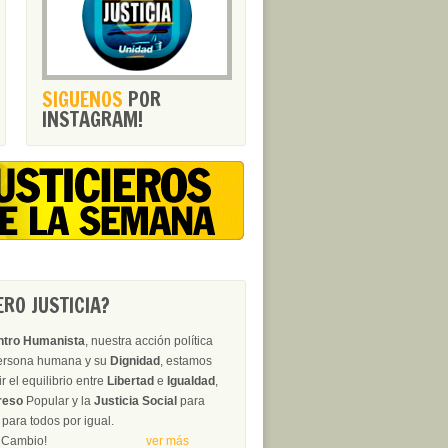
SIGUENOS
POR
INSTAGRAM!
RO JUSTICIA?
ntro Humanista
, nuestra acción política
persona humana y su
Dignidad
, estamos
 el equilibrio entre
Libertad
e
Igualdad
,
reso
Popular y la
Justicia Social
para
para todos por igual.
erza del Cambio!
ver más