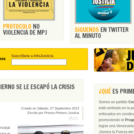
PROTOCOLO
NO
SIGUENOS
EN TWITTER
VIOLENCIA DE MPJ
AL MINUTO
Suscríbete a InfoJusticia
nos
BIERNO SE LE ESCAPÓ LA CRISIS
¿QUÉ
ES PRIME
Somos un partido
Ce
está centrada en la 
Creado en Sábado, 07 Septiembre 2013
Escrito por Prensa Primero Justicia
enfocados en construir
promoviendo el
Prog
lograr una Venezuela 
ncejal
¡Somos la Fu
para el