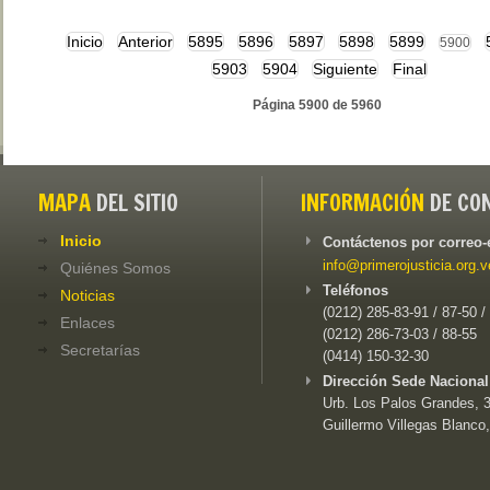
Inicio
Anterior
5895
5896
5897
5898
5899
5900
5903
5904
Siguiente
Final
Página 5900 de 5960
MAPA
DEL SITIO
INFORMACIÓN
DE CO
Inicio
Contáctenos por correo-
info@primerojusticia.org.v
Quiénes Somos
Teléfonos
Noticias
(0212) 285-83-91 / 87-50 /
Enlaces
(0212) 286-73-03 / 88-55
Secretarías
(0414) 150-32-30
Dirección Sede Nacional
Urb. Los Palos Grandes, 3e
Guillermo Villegas Blanco,