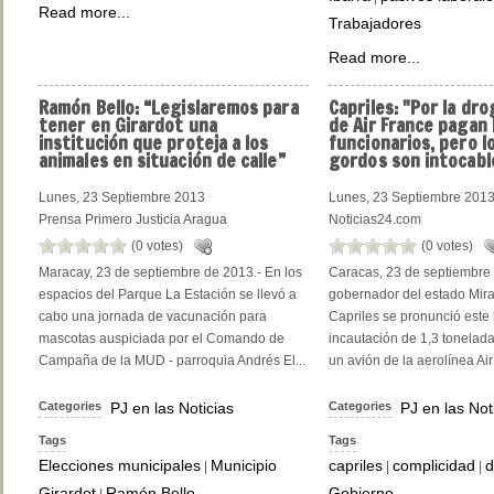
Read more...
Trabajadores
Read more...
Ramón
Bello: “Legislaremos para
Capriles:
"Por la dro
tener en Girardot una
de Air France pagan 
institución que proteja a los
funcionarios, pero l
animales en situación de calle”
gordos son intocabl
Lunes, 23 Septiembre 2013
Lunes, 23 Septiembre 201
Prensa Primero Justicia Aragua
Noticias24.com
(0 votes)
(0 votes)
Maracay, 23 de septiembre de 2013.- En los
Caracas, 23 de septiembre 
espacios del Parque La Estación se llevó a
gobernador del estado Mir
cabo una jornada de vacunación para
Capriles se pronunció este 
mascotas auspiciada por el Comando de
incautación de 1,3 tonelad
Campaña de la MUD - parroquia Andrés El...
un avión de la aerolínea Air
Categories
PJ en las Noticias
Categories
PJ en las Not
Tags
Tags
Elecciones municipales
Municipio
capriles
complicidad
d
|
|
|
Girardot
Ramón Bello
Gobierno
|