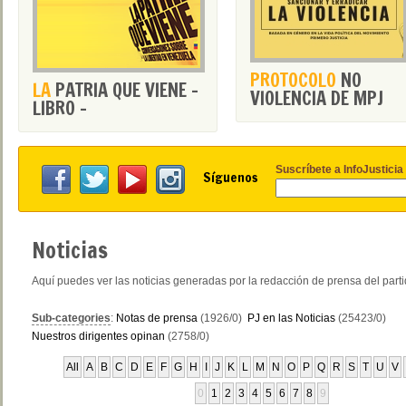
PROTOCOLO
NO
LA
PATRIA QUE VIENE -
VIOLENCIA DE MPJ
LIBRO -
Suscríbete a InfoJusticia
Síguenos
Noticias
Aquí puedes ver las noticias generadas por la redacción de prensa del part
Sub-categories
:
Notas de prensa
(1926/0)
PJ en las Noticias
(25423/0)
Nuestros dirigentes opinan
(2758/0)
All
A
B
C
D
E
F
G
H
I
J
K
L
M
N
O
P
Q
R
S
T
U
V
0
1
2
3
4
5
6
7
8
9