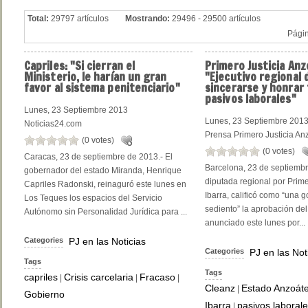
Total:
29797 artículos
Mostrando:
29496 - 29500 artículos
Pági
Capriles:
"Si cierran el
Primero
Justicia Anz
Ministerio, le harían un gran
"Ejecutivo regional
favor al sistema penitenciario"
sincerarse y honrar 
pasivos laborales"
Lunes, 23 Septiembre 2013
Lunes, 23 Septiembre 201
Noticias24.com
Prensa Primero Justicia An
(0 votes)
(0 votes)
Caracas, 23 de septiembre de 2013.- El
Barcelona, 23 de septiembr
gobernador del estado Miranda, Henrique
diputada regional por Prime
Capriles Radonski, reinaguró este lunes en
Ibarra, calificó como “una 
Los Teques los espacios del Servicio
sediento” la aprobación del
Autónomo sin Personalidad Jurídica para ...
anunciado este lunes por...
Categories
PJ en las Noticias
Categories
PJ en las Not
Tags
Tags
capriles
Crisis carcelaria
Fracaso
|
|
|
Cleanz
Estado Anzoát
|
Gobierno
Ibarra
pasivos laboral
|