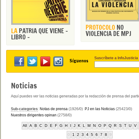
PROTOCOLO
NO
LA
PATRIA QUE VIENE -
VIOLENCIA DE MPJ
LIBRO -
Suscríbete a InfoJusticia
Síguenos
Noticias
Aquí puedes ver las noticias generadas por la redacción de prensa del part
Sub-categories
:
Notas de prensa
(1926/0)
PJ en las Noticias
(25423/0)
Nuestros dirigentes opinan
(2758/0)
All
A
B
C
D
E
F
G
H
I
J
K
L
M
N
O
P
Q
R
S
T
U
V
0
1
2
3
4
5
6
7
8
9