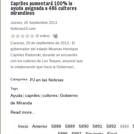
Capriles
aumentará 100% la
ayuda asignada a 486 cultores
mirandinos
Jueves, 26 Septiembre 2013
Noticias24.com
(0 votes)
Caracas, 26 de septiembre de 2013.- El
gobernador del estado Miranda Henrique
Capriles Radonski, durante un encuentro
con los cultores de Los Teques, anunció que
la colaboración que hace la Gobernaci...
Categories
PJ en las Noticias
Tags
Ayuda
capriles
cultores
Gobierno
|
|
|
de Miranda
Read more...
Inicio
Anterior
5888
5889
5890
5891
5892
5893
5896
5897
Siguiente
Final