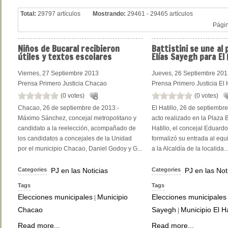
Total:
29797 artículos
Mostrando:
29461 - 29465 artículos
Pági
Niños
de Bucaral recibieron
Battistini
se une al 
útiles y textos escolares
Elías Sayegh para El 
Viernes, 27 Septiembre 2013
Jueves, 26 Septiembre 20
Prensa Primero Justicia Chacao
Prensa Primero Justicia El H
(0 votes)
(0 votes)
Chacao, 26 de septiembre de 2013.-
El Hatillo, 26 de septiembr
Máximo Sánchez, concejal metropolitano y
acto realizado en la Plaza B
candidato a la reelección, acompañado de
Hatillo, el concejal Eduardo 
los candidatos a concejales de la Unidad
formalizó su entrada al equ
por el municipio Chacao, Daniel Godoy y G...
a la Alcaldía de la localida..
Categories
PJ en las Noticias
Categories
PJ en las Not
Tags
Tags
Elecciones municipales
Municipio
Elecciones municipales
|
Chacao
Sayegh
Municipio El Ha
|
Read more...
Read more...