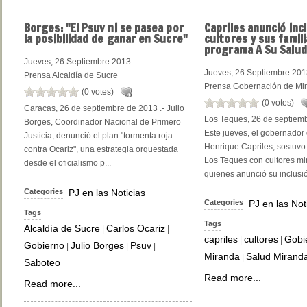
Borges:
"El Psuv ni se pasea por
Capriles
anunció incl
la posibilidad de ganar en Sucre"
cultores y sus famili
programa A Su Salud
Jueves, 26 Septiembre 2013
Jueves, 26 Septiembre 20
Prensa Alcaldía de Sucre
Prensa Gobernación de Mi
(0 votes)
(0 votes)
Caracas, 26 de septiembre de 2013 .- Julio
Los Teques, 26 de septiemb
Borges, Coordinador Nacional de Primero
Este jueves, el gobernador
Justicia, denunció el plan "tormenta roja
Henrique Capriles, sostuvo
contra Ocariz", una estrategia orquestada
Los Teques con cultores mi
desde el oficialismo p...
quienes anunció su inclusión
Categories
PJ en las Noticias
Categories
PJ en las Not
Tags
Tags
Alcaldía de Sucre
Carlos Ocariz
|
|
capriles
cultores
Gobi
|
|
Gobierno
Julio Borges
Psuv
|
|
|
Miranda
Salud Mirand
|
Saboteo
Read more...
Read more...