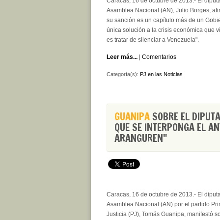
Caracas, 16 de octubre de 2013.- El diput
Asamblea Nacional (AN), Julio Borges, af
su sanción es un capítulo más de un Gobi
única solución a la crisis económica que vi
es tratar de silenciar a Venezuela".
Leer más...
|
Comentarios
Categoría(s):
PJ en las Noticias
GUANIPA
SOBRE EL DIPUTA
QUE SE INTERPONGA EL AN
ARANGUREN"
Caracas, 16 de octubre de 2013.- El diput
Asamblea Nacional (AN) por el partido Pr
Justicia (PJ), Tomás Guanipa, manifestó so