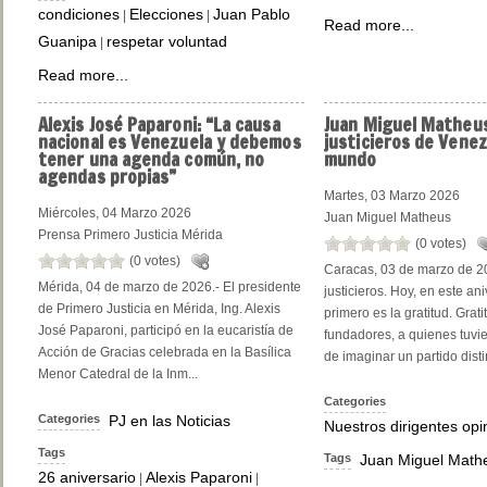
condiciones
Elecciones
Juan Pablo
|
|
Read more...
Guanipa
respetar voluntad
|
Read more...
Alexis
José Paparoni: “La causa
Juan
Miguel Matheus:
nacional es Venezuela y debemos
justicieros de Venez
tener una agenda común, no
mundo
agendas propias”
Martes, 03 Marzo 2026
Miércoles, 04 Marzo 2026
Juan Miguel Matheus
Prensa Primero Justicia Mérida
(0 votes)
(0 votes)
Caracas, 03 de marzo de 2
Mérida, 04 de marzo de 2026.- El presidente
justicieros. Hoy, en este ani
de Primero Justicia en Mérida, Ing. Alexis
primero es la gratitud. Grat
José Paparoni, participó en la eucaristía de
fundadores, a quienes tuvie
Acción de Gracias celebrada en la Basílica
de imaginar un partido distin
Menor Catedral de la Inm...
Categories
Categories
PJ en las Noticias
Nuestros dirigentes op
Tags
Tags
Juan Miguel Math
26 aniversario
Alexis Paparoni
|
|