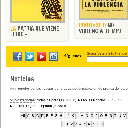
PROTOCOLO
NO
LA
PATRIA QUE VIENE -
VIOLENCIA DE MPJ
LIBRO -
Suscríbete a InfoJusticia
Síguenos
Noticias
Aquí puedes ver las noticias generadas por la redacción de prensa del part
Sub-categories
:
Notas de prensa
(1926/0)
PJ en las Noticias
(25423/0)
Nuestros dirigentes opinan
(2758/0)
All
A
B
C
D
E
F
G
H
I
J
K
L
M
N
O
P
Q
R
S
T
U
V
0
1
2
3
4
5
6
7
8
9