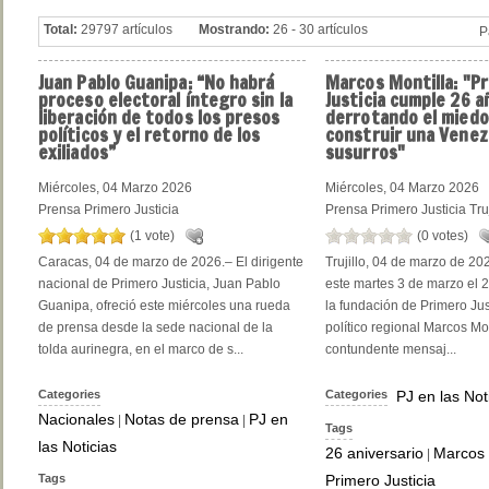
Total:
29797 artículos
Mostrando:
26 - 30 artículos
P
Juan
Pablo Guanipa: “No habrá
Marcos
Montilla: "P
proceso electoral íntegro sin la
Justicia cumple 26 a
liberación de todos los presos
derrotando el miedo
políticos y el retorno de los
construir una Venez
exiliados”
susurros"
Miércoles, 04 Marzo 2026
Miércoles, 04 Marzo 2026
Prensa Primero Justicia
Prensa Primero Justicia Truj
(1 vote)
(0 votes)
Caracas, 04 de marzo de 2026.– El dirigente
Trujillo, 04 de marzo de 202
nacional de Primero Justicia, Juan Pablo
este martes 3 de marzo el 2
Guanipa, ofreció este miércoles una rueda
la fundación de Primero Just
de prensa desde la sede nacional de la
político regional Marcos Mon
tolda aurinegra, en el marco de s...
contundente mensaj...
Categories
Categories
PJ en las Not
Nacionales
Notas de prensa
PJ en
|
|
Tags
las Noticias
26 aniversario
Marcos 
|
Tags
Primero Justicia