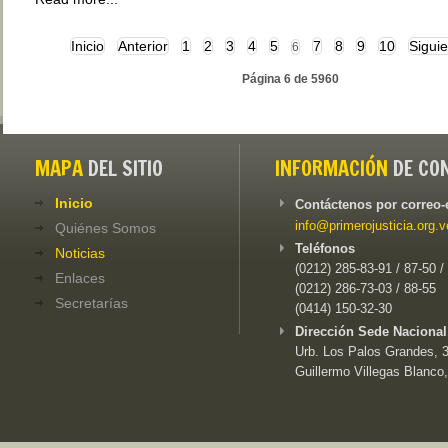
Inicio
Anterior
1
2
3
4
5
7
8
9
10
Siguie
6
Página 6 de 5960
MAPA
DEL SITIO
INFORMACIÓN
DE CO
Inicio
Contáctenos por correo-
info@primerojusticia.org.v
Quiénes Somos
Teléfonos
Noticias
(0212) 285-83-91 / 87-50 /
Enlaces
(0212) 286-73-03 / 88-55
Secretarías
(0414) 150-32-30
Dirección Sede Nacional
Urb. Los Palos Grandes, 3e
Guillermo Villegas Blanco,