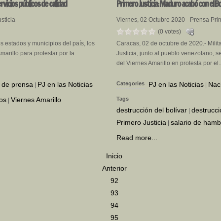
vicios públicos de calidad
Primero
Justicia: Maduro acabó con el Bol
sticia
Viernes, 02 Octubre 2020
Prensa Prim
(0 votes)
s estados y municipios del país, los
Caracas, 02 de octubre de 2020.- Milit
Amarillo para protestar por la
Justicia, junto al pueblo venezolano, 
del Viernes Amarillo en protesta por el..
 de prensa
PJ en las Noticias
Categories
PJ en las Noticias
Nac
|
|
cos
Viernes Amarillo
Tags
|
destrucción del bolívar
destrucci
|
Primero Justicia
salario de hamb
|
Read more...
Inicio
Anterior
92
93
94
95