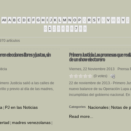
All
A
B
C
D
E
F
G
H
I
J
K
L
M
N
O
P
Q
R
S
T
U
V
W
X
Y
Z
0
1
2
3
4
5
6
7
8
9
970 artículos
en elecciones libres y justas, sin
Primero
Justicia: Las promesas que rea
de un show electorero
ticia
Viernes, 22 Noviembre 2013
Prensa P
(0 votes)
mero Justicia salió a las calles de
22 de noviembre de 2013.- Primero Just
lo y previo al día de las madres,
nuevo balance de su Operación Lupa a
incumplidas del gobierno nacional. En e
sa
PJ en las Noticias
Categories
Nacionales
Notas de 
|
|
Read more...
ertad
madres venezolanas
|
|