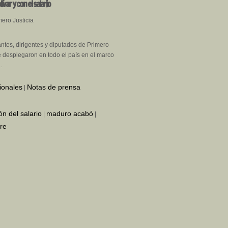
ívar y con el salario
ero Justicia
antes, dirigentes y diputados de Primero
se desplegaron en todo el país en el marco
.
ionales
Notas de prensa
|
ón del salario
maduro acabó
|
|
re