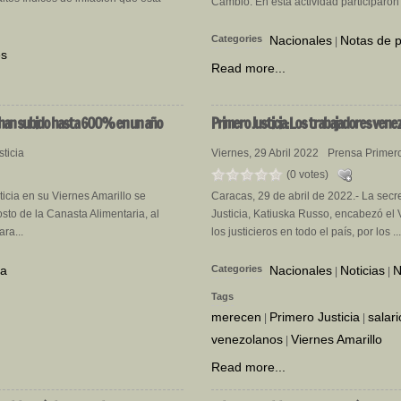
Cambio. En esta actividad participaron 
Categories
Nacionales
Notas de 
|
es
Read more...
os han subido hasta 600% en un año
Primero
Justicia: Los trabajadores vene
ticia
Viernes, 29 Abril 2022
Prensa Primero
(0 votes)
icia en su Viernes Amarillo se
Caracas, 29 de abril de 2022.- La secr
osto de la Canasta Alimentaria, al
Justicia, Katiuska Russo, encabezó el 
ra...
los justicieros en todo el país, por los ..
sa
Categories
Nacionales
Noticias
N
|
|
Tags
merecen
Primero Justicia
salar
|
|
venezolanos
Viernes Amarillo
|
Read more...