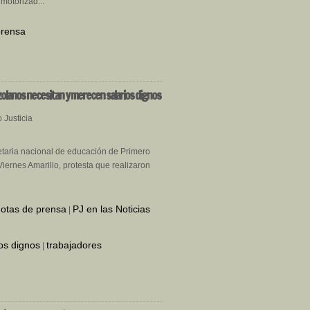
motorizad...
prensa
zolanos necesitan y merecen salarios dignos
 Justicia
etaria nacional de educación de Primero
Viernes Amarillo, protesta que realizaron
.
otas de prensa
PJ en las Noticias
|
ios dignos
trabajadores
|