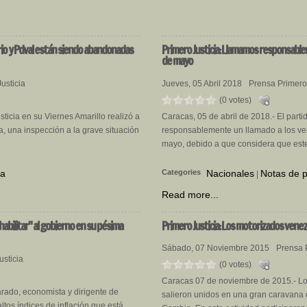
ario y Pdval están siendo abandonadas
Primero
Justicia: Llamamos responsable
de mayo
usticia
Jueves, 05 Abril 2018
Prensa Primero 
(0 votes)
ticia en su Viernes Amarillo realizó a
Caracas, 05 de abril de 2018.- El parti
a, una inspección a la grave situación
responsablemente un llamado a los ve
mayo, debido a que considera que este 
sa
Categories
Nacionales
Notas de 
|
Read more...
habilitar" al gobierno en su pésima
Primero
Justicia: Los motorizados vene
Sábado, 07 Noviembre 2015
Prensa 
usticia
(0 votes)
Caracas 07 de noviembre de 2015.- Los
rado, economista y dirigente de
salieron unidos en una gran caravana
 altos índices de inflación que está