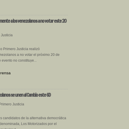
mente a los venezolanos a no votar este 20
Justicia
do Primero Justicia realizó
nezolanos a no votar el próximo 20 de
evento no constituye...
prensa
zolanos se unen al Cambio este 6D
Primero Justicia
 candidatos de la alternativa democrática
 denominada, Los Motorizados por el