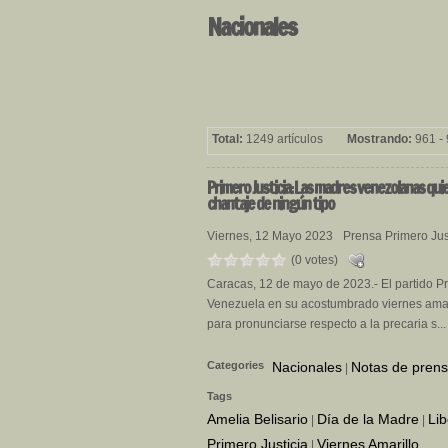
Nacionales
Total:
1249 artículos
Mostrando:
961 - 
Primero
Justicia: Las madres venezolanas quier
chantaje de ningún tipo
Viernes, 12 Mayo 2023
Prensa Primero Jus
(0 votes)
Caracas, 12 de mayo de 2023.- El partido Pri
Venezuela en su acostumbrado viernes amaril
para pronunciarse respecto a la precaria s...
Categories
Nacionales
Notas de pren
|
Tags
Amelia Belisario
Día de la Madre
Lib
|
|
Primero Justicia
Viernes Amarillo
|