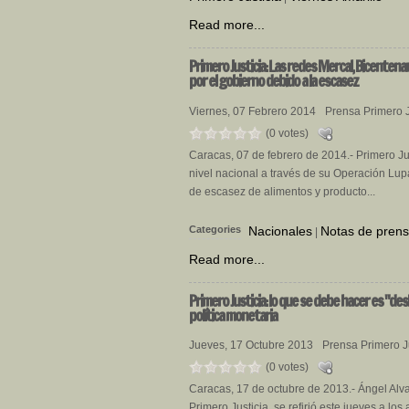
Read more...
Primero
Justicia: Las redes Mercal, Bicenten
por el gobierno debido a la escasez
Viernes, 07 Febrero 2014
Prensa Primero J
(0 votes)
Caracas, 07 de febrero de 2014.- Primero Jus
nivel nacional a través de su Operación Lup
de escasez de alimentos y producto...
Categories
Nacionales
Notas de pren
|
Read more...
Primero
Justicia: lo que se debe hacer es "des
política monetaria
Jueves, 17 Octubre 2013
Prensa Primero J
(0 votes)
Caracas, 17 de octubre de 2013.- Ángel Alva
Primero Justicia, se refirió este jueves a los