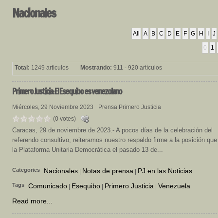
Nacionales
All
A
B
C
D
E
F
G
H
I
J
0
1
Total:
1249 artículos
Mostrando:
911 - 920 artículos
Primero
Justicia: El Esequibo es venezolano
Miércoles, 29 Noviembre 2023
Prensa Primero Justicia
(0 votes)
Caracas, 29 de noviembre de 2023.- A pocos días de la celebración del
referendo consultivo, reiteramos nuestro respaldo firme a la posición que 
la Plataforma Unitaria Democrática el pasado 13 de...
Categories
Nacionales
Notas de prensa
PJ en las Noticias
|
|
Tags
Comunicado
Esequibo
Primero Justicia
Venezuela
|
|
|
Read more...