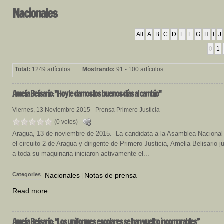
Nacionales
All
A
B
C
D
E
F
G
H
I
J
0
1
Total:
1249 artículos
Mostrando:
91 - 100 artículos
Amelia
Belisario: "Hoy le damos los buenos días al cambio"
Viernes, 13 Noviembre 2015
Prensa Primero Justicia
(0 votes)
Aragua, 13 de noviembre de 2015.- La candidata a la Asamblea Nacional
el circuito 2 de Aragua y dirigente de Primero Justicia, Amelia Belisario j
a toda su maquinaria iniciaron activamente el...
Categories
Nacionales
Notas de prensa
|
Read more...
Amelia
Belisario: “Los uniformes escolares se han vuelto incomprables”