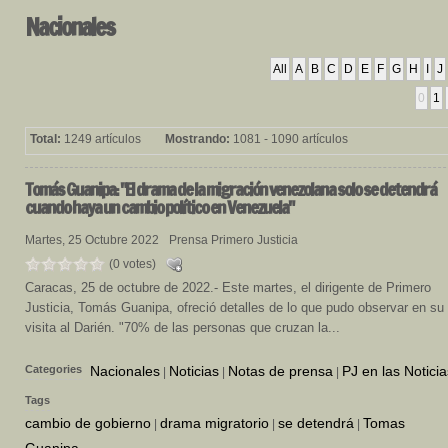
Nacionales
All
A
B
C
D
E
F
G
H
I
J
0
1
Total:
1249 artículos
Mostrando:
1081 - 1090 artículos
Tomás
Guanipa: "El drama de la migración venezolana solo se detendrá
cuando haya un cambio político en Venezuela"
Martes, 25 Octubre 2022
Prensa Primero Justicia
(0 votes)
Caracas, 25 de octubre de 2022.- Este martes, el dirigente de Primero
Justicia, Tomás Guanipa, ofreció detalles de lo que pudo observar en su
visita al Darién. "70% de las personas que cruzan la...
Categories
Nacionales
Noticias
Notas de prensa
PJ en las Noticia
|
|
|
Tags
cambio de gobierno
drama migratorio
se detendrá
Tomas
|
|
|