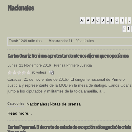
Nacionales
All
A
B
C
D
E
F
G
H
I
J
0
1
Total:
1249 artículos
Mostrando:
11 - 20 artículos
Carlos Ocariz: Venimos a protestar donde nos dijeron que no podíamos
Lunes, 21 Noviembre 2016
Prensa Primero Justicia
(0 votes)
Caracas, 21 de noviembre de 2016.- El dirigente nacional de Primero
Justicia y representante de la MUD en la mesa de diálogo, Carlos Ocariz
junto a los diputados y militantes de la tolda amarilla, a...
Categories
Nacionales
Notas de prensa
|
Read more...
Carlos Paparoni: El decreto de estado de excepción sólo agudizó la crisis