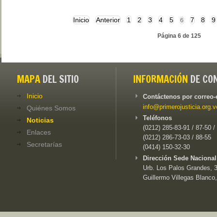
Inicio
Anterior
1
2
3
4
5
7
8
9
6
Página 6 de 125
MAPA
DEL SITIO
INFORMACIÓN
DE CO
Inicio
Contáctenos por correo-
info@primerojusticia.org.v
Quiénes Somos
Teléfonos
Noticias
(0212) 285-83-91 / 87-50 /
Enlaces
(0212) 286-73-03 / 88-55
Secretarías
(0414) 150-32-30
Dirección Sede Nacional
Urb. Los Palos Grandes, 3e
Guillermo Villegas Blanco,