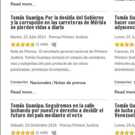
Read more...
Tomás Guanipa: Por la desidia del Gobierno
Tomás Gu
y la corrupción en las carreteras de Mérida
hacer con
se pierden vidas a diario
adyacenci
Martes, 22 Julio 2014
Prensa Primero Justicia
Lunes, 01 J
(1 vote)
Nota de Prensa.- El secretario general nacional de Primero
Caracas, 01 
Justicia, Tomás Guanipa rechazó el colapso de carreteras,
Primero Just
vías y autopistas del país producto de las obras
miércoles qu
paralizadas, promesas incumplidas...
alrededores 
Categories
Nacionales
Notas de prensa
Categories
|
Read more...
Read more
Tomás Guanipa: Seguiremos en la calle
Tomás Gua
luchando por nuestro derecho a decidir el
de lucha 
futuro del país mediante el voto
Venezuel
Sábado, 03 Diciembre 2016
Prensa Primero Justicia
Lunes, 29 A
(1 vote)