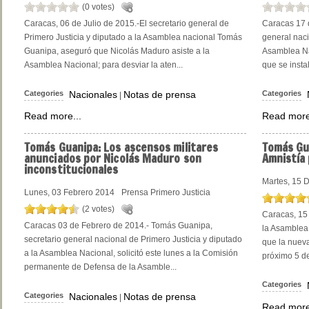
(0 votes)
Caracas, 06 de Julio de 2015.-El secretario general de
Caracas 17 
Primero Justicia y diputado a la Asamblea nacional Tomás
general naci
Guanipa, aseguró que Nicolás Maduro asiste a la
Asamblea Nac
Asamblea Nacional; para desviar la aten...
que se instal
Categories
Nacionales
Notas de prensa
Categories
|
Read more...
Read more
Tomás Guanipa: Los ascensos militares
Tomás Gu
anunciados por Nicolás Maduro son
Amnistía 
inconstitucionales
Martes, 15 
Lunes, 03 Febrero 2014
Prensa Primero Justicia
(2 votes)
Caracas, 15 
Caracas 03 de Febrero de 2014.- Tomás Guanipa,
la Asamblea
secretario general nacional de Primero Justicia y diputado
que la nueva
a la Asamblea Nacional, solicitó este lunes a la Comisión
próximo 5 de
permanente de Defensa de la Asamble...
Categories
Categories
Nacionales
Notas de prensa
|
Read more