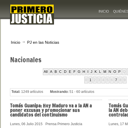
INICIO
QUIÉNE
Inicio
PJ en las Noticias
Nacionales
All
A
B
C
D
E
F
G
H
I
J
K
L
M
N
O
P
Q
0
1
2
3
4
5
6
7
8
9
Total:
1249 artículos
Mostrando:
51 - 60 artículos
Tomás Guanipa: Hoy Maduro va a la AN a
Tomás Gua
poner excusas y promocionar sus
la AN deb
candidatos del continuismo
controlad
Lunes, 06 Julio 2015
Prensa Primero Justicia
Lunes, 17 M