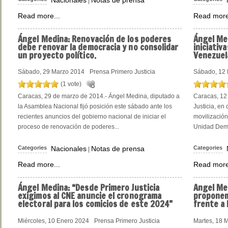
|
Read more...
Read more
Ángel
Medina: Renovación de los poderes
Ángel
Med
debe renovar la democracia y no consolidar
iniciativ
un proyecto político.
Venezuel
Sábado, 29 Marzo 2014
Prensa Primero Justicia
Sábado, 12
(1 vote)
Caracas, 29 de marzo de 2014.- Ángel Medina, diputado a
Caracas, 12 
la Asamblea Nacional fijó posición este sábado ante los
Justicia, en
recientes anuncios del gobierno nacional de iniciar el
movilización
proceso de renovación de poderes...
Unidad Democ
Categories
Nacionales
Notas de prensa
Categories
|
Read more...
Read more
Ángel
Medina: “Desde Primero Justicia
Angel
Med
exigimos al CNE anuncie el cronograma
proponemo
electoral para los comicios de este 2024”
frente a 
Miércoles, 10 Enero 2024
Prensa Primero Justicia
Martes, 18 