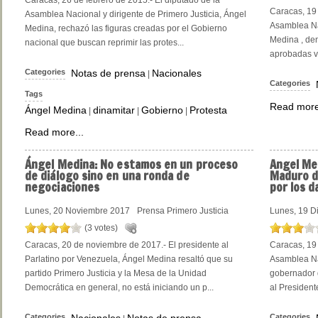
Caracas, 26 de febrero de 2015.- El diputado de la
Caracas, 19 
Asamblea Nacional y dirigente de Primero Justicia, Ángel
Asamblea Nac
Medina, rechazó las figuras creadas por el Gobierno
Medina , den
nacional que buscan reprimir las protes...
aprobadas ví
Categories
Notas de prensa
Nacionales
|
Categories
Tags
Read more
Ángel Medina
dinamitar
Gobierno
Protesta
|
|
|
Read more...
Ángel
Medina: No estamos en un proceso
Angel
Med
de diálogo sino en una ronda de
Maduro d
negociaciones
por los d
Lunes, 20 Noviembre 2017
Prensa Primero Justicia
Lunes, 19 D
(3 votes)
Caracas, 20 de noviembre de 2017.- El presidente al
Caracas, 19 
Parlatino por Venezuela, Ángel Medina resaltó que su
Asamblea Na
partido Primero Justicia y la Mesa de la Unidad
gobernador 
Democrática en general, no está iniciando un p...
al President
Categories
Nacionales
Notas de prensa
Categories