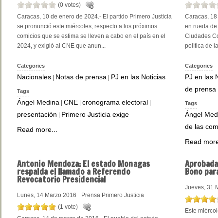
(0 votes)
Caracas, 10 de enero de 2024.- El partido Primero Justicia
Caracas, 18 
se pronunció este miércoles, respecto a los próximos
en rueda de 
comicios que se estima se lleven a cabo en el país en el
Ciudades Co
2024, y exigió al CNE que anun...
política de l
Categories
Categories
Nacionales
Notas de prensa
PJ en las Noticias
PJ en las 
|
|
de prensa
Tags
Ángel Medina
CNE
cronograma electoral
|
|
|
Tags
presentación
Primero Justicia exige
Ángel Med
|
de las co
Read more...
Read more
Antonio
Mendoza: El estado Monagas
Aprobad
respalda el llamado a Referendo
Bono par
Revocatorio Presidencial
Jueves, 31 
Lunes, 14 Marzo 2016
Prensa Primero Justicia
(1 vote)
Este miérco