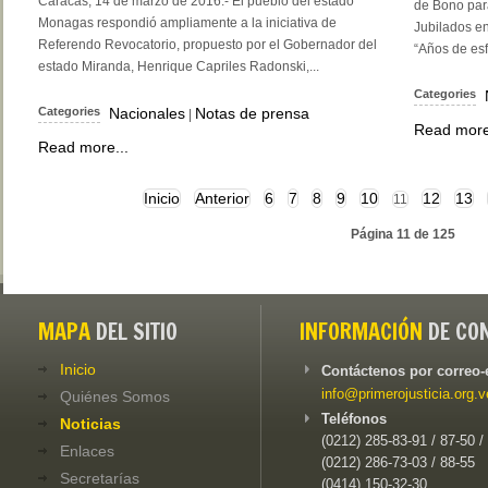
Caracas, 14 de marzo de 2016.- El pueblo del estado
de Bono par
Monagas respondió ampliamente a la iniciativa de
Jubilados en
Referendo Revocatorio, propuesto por el Gobernador del
“Años de esfu
estado Miranda, Henrique Capriles Radonski,...
Categories
Categories
Nacionales
Notas de prensa
|
Read more
Read more...
Inicio
Anterior
6
7
8
9
10
12
13
11
Página 11 de 125
MAPA
DEL SITIO
INFORMACIÓN
DE CO
Inicio
Contáctenos por correo-
info@primerojusticia.org.v
Quiénes Somos
Teléfonos
Noticias
(0212) 285-83-91 / 87-50 /
Enlaces
(0212) 286-73-03 / 88-55
Secretarías
(0414) 150-32-30