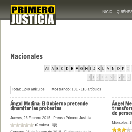
INICIO
QUIÉNE
Nacionales
All
A
B
C
D
E
F
G
H
I
J
K
L
M
N
O
P
Q
0
1
2
3
4
5
6
7
8
9
Total:
1249 artículos
Mostrando:
101 - 110 artículos
Ángel
Medina: El Gobierno pretende
Ángel
Med
dinamitar las protestas
transfor
de perse
Jueves, 26 Febrero 2015
Prensa Primero Justicia
Miércoles, 
(0 votes)