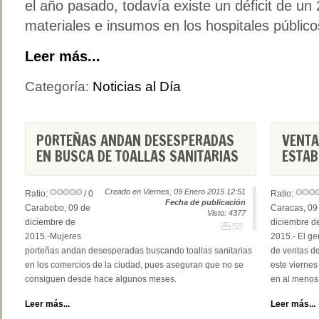
el año pasado, todavía existe un déficit de un
materiales e insumos en los hospitales público
Leer más...
Categoría:
Noticias al Día
PORTEÑAS ANDAN DESESPERADAS
VENTA
EN BUSCA DE TOALLAS SANITARIAS
ESTAB
Creado en Viernes, 09 Enero 2015 12:51
Ratio:
/ 0
Ratio:
Fecha de publicación
Carabobo, 09 de
Caracas, 09
Visto: 4377
diciembre de
diciembre d
2015.-Mujeres
2015.- El ge
porteñas andan desesperadas buscando toallas sanitarias
de ventas de
en los comercios de la ciudad, pues aseguran que no se
este viernes
consiguen desde hace algunos meses.
en al menos
Leer más...
Leer más...