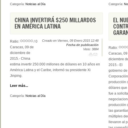
Categoría:
Noticias al Día
Categoría:
Not
CHINA INVERTIRÁ $250 MILLARDOS
EL NU
EN AMÉRICA LATINA
CONTR
GARAN
Creado en Viernes, 09 Enero 2015 12:48
Ratio:
/ 0
Fecha de publicación
Caracas, 09 de
Ratio:
Visto: 3884
diciembre de
Caracas, 09
2015.- China
diciembre d
estima invertir 250.000 millones de dólares en 10 años en
2015.- El
América Latina y el Caribe, informó su presidente Xi
gobierno de 
Jinping.
Corporación
producción 
Leer más...
dólares que
fue a solicit
Categoría:
Noticias al Día
negociacione
producción d
las garantía
múltiples d
llevaron al 
las compañía