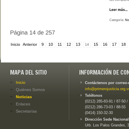
Leer más...
Categoría:
Not
Página 14 de 257
Inicio
Anterior
9
10
11
12
13
15
16
17
18
14
MAPA DEL SITIO
INFORMACIÓN DE CO
Inicio
Contáctenos por correo-
info@primerojusticia.org.v
Quiénes Somos
Teléfonos
Noticias
(0212) 285-83-91 / 87-50 /
Enlaces
(0212) 286-73-03 / 88-55
Secretarías
(0414) 150-32-30
Dirección Sede Nacional
Urb. Los Palos Grandes, 3e