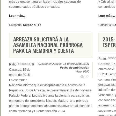
más de una semana en las principales cadenas de
y Cristal, s
supermercados públicos y privados.
concurridos
Leer más...
Leer más...
Categoría:
Noticias al Día
Categoría:
Not
ARREAZA SOLICITARÁ A LA
2015:
ASAMBLEA NACIONAL PRÓRROGA
ESPE
PARA LA MEMORIA Y CUENTA
Ratio:
Creado en Jueves, 15 Enero 2015 13:31
Caracas, 15
Ratio:
/ 0
Fecha de publicación
enero de 20
Caracas, 15 de
Visto: 9890
El 2015 em
enero de 2015.-
con una atmó
La Asamblea
desabastecim
Nacional informó que el vicepresidente ejecutivo de la
inflación d
República, Jorge Arreaza, se presentará el día de hoy en el
Venezuela, y
Palacio Federal Legislativo ante la plenaria para solicitar,
con tendenci
en nombre del presidente Nicolás Maduro, una prórroga
escenario co
para la entrega del mensaje administrativo anual, conocido
supermercad
como "Memoria y Cuenta" del año 2014.
tornado vira