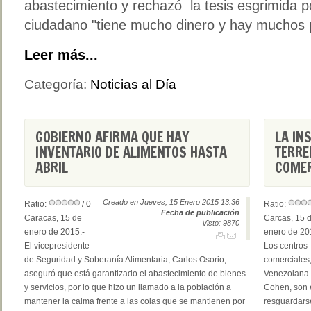
abastecimiento y rechazó la tesis esgrimida p
ciudadano "tiene mucho dinero y hay muchos 
Leer más...
Categoría:
Noticias al Día
GOBIERNO AFIRMA QUE HAY
LA IN
INVENTARIO DE ALIMENTOS HASTA
TERRE
ABRIL
COMER
Creado en Jueves, 15 Enero 2015 13:36
Ratio:
/ 0
Ratio:
Fecha de publicación
Caracas, 15 de
Carcas, 15 
Visto: 9870
enero de 2015.-
enero de 20
El vicepresidente
Los centros
de Seguridad y Soberanía Alimentaria, Carlos Osorio,
comerciales
aseguró que está garantizado el abastecimiento de bienes
Venezolana 
y servicios, por lo que hizo un llamado a la población a
Cohen, son 
mantener la calma frente a las colas que se mantienen por
resguardarse