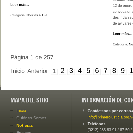
Leer más...
12 de enero
convocatoria 
Categoría:
Noticias al Día
deslindan su
de avivarse 
Leer más...
Categoría:
Not
Página 1 de 257
2
3
4
5
6
7
8
9
Inicio
Anterior
1
MAPA DEL SITIO
INFORMACIÓN DE CO
Inicio
Contáctenos por correo-
info@primerojusticia.org.v
Quiénes Somos
Teléfonos
Noticias
(0212) 285-83-91 / 87-50 /
Enlaces