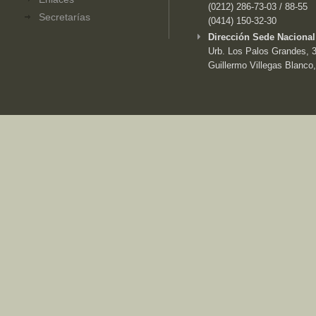
(0212) 286-73-03 / 88-55
Secretarías
(0414) 150-32-30
Dirección Sede Nacional
Urb. Los Palos Grandes, 3e
Guillermo Villegas Blanco,