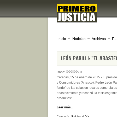
Inicio
Noticias
Archivos
FL
LEÓN PARILLI: "EL ABAST
Ratio:
/ 0
Caracas, 15 de enero de 2015.- El preside
y Consumidores (Anauco), Pedro León Pari
fondo" de las colas en locales comerciale
abastecimiento y rechazó la tesis esgrim
productos".
Leer más...
Categoría:
Noticias al Día