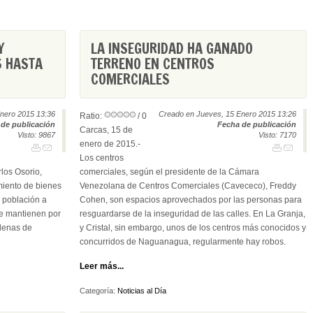
Y
LA INSEGURIDAD HA GANADO
S HASTA
TERRENO EN CENTROS
COMERCIALES
nero 2015 13:36
Creado en Jueves, 15 Enero 2015 13:26
Ratio:
/ 0
de publicación
Fecha de publicación
Carcas, 15 de
Visto: 9867
Visto: 7170
enero de 2015.-
Los centros
los Osorio,
comerciales, según el presidente de la Cámara
miento de bienes
Venezolana de Centros Comerciales (Cavececo), Freddy
a población a
Cohen, son espacios aprovechados por las personas para
se mantienen por
resguardarse de la inseguridad de las calles. En La Granja,
denas de
y Cristal, sin embargo, unos de los centros más conocidos y
concurridos de Naguanagua, regularmente hay robos.
Leer más...
Categoría:
Noticias al Día