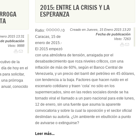
2015: ENTRE LA CRISIS Y LA
ÓRROGA
ESPERANZA
TA
Creado en Jueves, 15 Enero 2015 13:20
Ratio:
/ 0
Fecha de publicación
nero 2015 13:31
Caracas, 15 de
Visto: 7263
de publicación
enero de 2015.-
Visto: 9888
El 2015 empezó
con una atmósfera de tensión, arraigada por el
desabastecimiento que roza niveles críticos, con una
cutivo de la
inflación de más de 60%, según el Banco Central de
 día de hoy en el
Venezuela, y un precio del barril del petróleo en 45 dólares,
 para solicitar,
con tendencia a la baja. Factores que hacen ruido en el
 una prórroga
escenario cotidiano y traen ‘cola’ no sólo en los
o anual, conocido
supermercados, sino en las redes sociales donde se ha
tornado viral el llamado a un paro nacional para este lunes,
12 de enero, sin una fuente que asuma la aparente
convocatoria y sobre la cual la oposición y el sector oficial
deslindan su autoría. ¿Un ambiente en ebullición a punto
de avivarse o extinguirse?
Leer más...