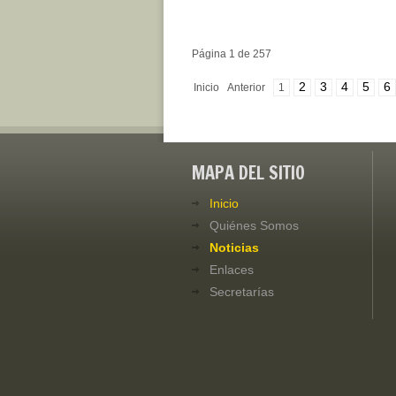
Página 1 de 257
2
3
4
5
6
Inicio
Anterior
1
MAPA DEL SITIO
Inicio
Quiénes Somos
Noticias
Enlaces
Secretarías