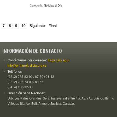
Categoría:
Noticias al Día
7
8
9
10
Siguiente
Final
INFORMACIÓN DE CONTACTO
Contáctenos por correo-e:
haga click aquí
info@primerojusticia.org.ve
Teléfonos
(0212) 285-83-91 / 87-50 / 91-42
(0212) 286-73-03 / 88-55
(0414) 150-32-30
Dirección Sede Nacional:
Urb. Los Palos Grandes, 3era. transversal entre 4ta. Av. y Av. Luis Guillermo
Villegas Blanco, Edif. Primero Justicia. Caracas