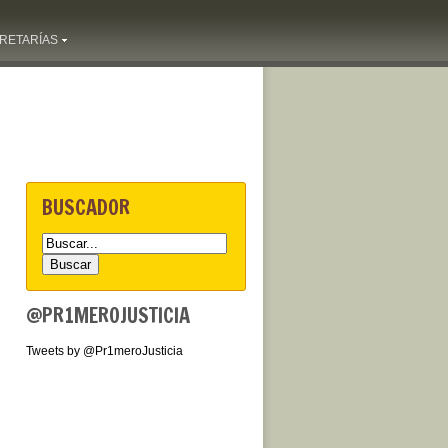
RETARÍAS
BUSCADOR
@PR1MEROJUSTICIA
Tweets by @Pr1meroJusticia