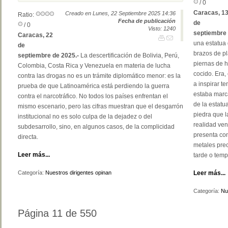
/ 0
Caracas, 1
Creado en Lunes, 22 Septiembre 2025 14:36
Ratio:
Fecha de publicación
de
/ 0
Visto: 1240
septiembre 
Caracas, 22
una estatua 
de
brazos de pl
septiembre de 2025.-
La descertificación de Bolivia, Perú,
piernas de h
Colombia, Costa Rica y Venezuela en materia de lucha
cocido. Era,
contra las drogas no es un trámite diplomático menor: es la
a inspirar t
prueba de que Latinoamérica está perdiendo la guerra
estaba marca
contra el narcotráfico. No todos los países enfrentan el
de la estatua
mismo escenario, pero las cifras muestran que el desgarrón
piedra que l
institucional no es solo culpa de la dejadez o del
realidad ve
subdesarrollo, sino, en algunos casos, de la complicidad
presenta con
directa.
metales prec
Leer más...
tarde o temp
Categoría:
Nuestros dirigentes opinan
Leer más...
Categoría:
Nu
Página 11 de 550