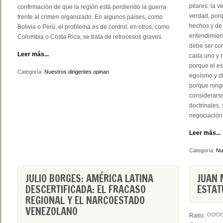
pilares: la v
confirmación de que la región está perdiendo la guerra
verdad, porq
frente al crimen organizado. En algunos países, como
hechos y de 
Bolivia o Perú, el problema es de control; en otros, como
entendimient
Colombia o Costa Rica, se trata de retrocesos graves.
debe ser co
Leer más...
cada uno y n
porque el es
Categoría:
Nuestros dirigentes opinan
egoísmo y di
porque ning
considerarse
doctrinales,
negociación
Leer más...
Categoría:
Nu
JULIO BORGES: AMÉRICA LATINA
JUAN 
DESCERTIFICADA: EL FRACASO
ESTAT
REGIONAL Y EL NARCOESTADO
VENEZOLANO
Ratio: