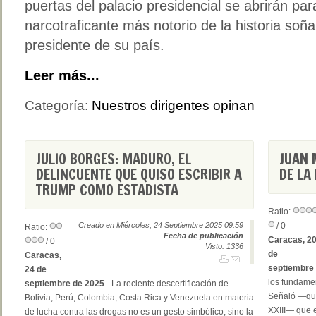
puertas del palacio presidencial se abrirán par
narcotraficante más notorio de la historia soñ
presidente de su país.
Leer más...
Categoría:
Nuestros dirigentes opinan
JULIO BORGES: MADURO, EL
JUAN 
DELINCUENTE QUE QUISO ESCRIBIR A
DE LA
TRUMP COMO ESTADISTA
Ratio:
Creado en Miércoles, 24 Septiembre 2025 09:59
/ 0
Ratio:
Fecha de publicación
Caracas, 2
/ 0
Visto: 1336
de
Caracas,
septiembre 
24 de
los fundame
septiembre de 2025
.- La reciente descertificación de
Señaló —qui
Bolivia, Perú, Colombia, Costa Rica y Venezuela en materia
XXIII— que e
de lucha contra las drogas no es un gesto simbólico, sino la