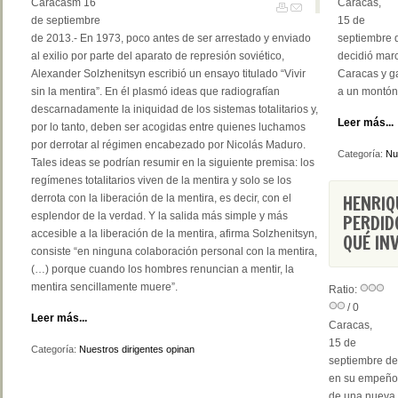
Caracasm 16
Caracas,
de septiembre
15 de
de 2013.- En 1973, poco antes de ser arrestado y enviado
septiembre d
al exilio por parte del aparato de represión soviético,
decidió mar
Alexander Solzhenitsyn escribió un ensayo titulado “Vivir
Caracas y ga
sin la mentira”. En él plasmó ideas que radiografían
a un montón
descarnadamente la iniquidad de los sistemas totalitarios y,
Leer más...
por lo tanto, deben ser acogidas entre quienes luchamos
por derrotar al régimen encabezado por Nicolás Maduro.
Categoría:
Nu
Tales ideas se podrían resumir en la siguiente premisa: los
regímenes totalitarios viven de la mentira y solo se los
HENRIQ
derrota con la liberación de la mentira, es decir, con el
esplendor de la verdad. Y la salida más simple y más
PERDID
accesible a la liberación de la mentira, afirma Solzhenitsyn,
QUÉ IN
consiste “en ninguna colaboración personal con la mentira,
(…) porque cuando los hombres renuncian a mentir, la
mentira sencillamente muere”.
Ratio:
/ 0
Leer más...
Caracas,
15 de
Categoría:
Nuestros dirigentes opinan
septiembre de
en su empeño p
de una nueva