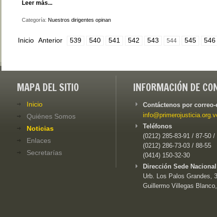
Leer más...
Categoría:
Nuestros dirigentes opinan
Inicio
Anterior
539
540
541
542
543
545
546
544
MAPA DEL SITIO
INFORMACIÓN DE CO
Inicio
Contáctenos por correo-
info@primerojusticia.org.v
Quiénes Somos
Teléfonos
Noticias
(0212) 285-83-91 / 87-50 /
Enlaces
(0212) 286-73-03 / 88-55
Secretarías
(0414) 150-32-30
Dirección Sede Nacional
Urb. Los Palos Grandes, 3e
Guillermo Villegas Blanco,