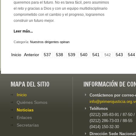
queremos para el futuro. No es tarea fácil, pero asumimos
el reto y gracias a Dios y con un equipo multidisciplinario
comprometido con el cambio y el progreso, lograremos
construir un futuro mejor.
Leer más...
Categoría:
Nuestros dirigentes opinan
Inicio
Anterior
537
538
539
540
541
543
544
542
MAPA DEL SITIO
INFORMACIÓN DE CO
Inicio
Contáctenos por correo-
info@primerojusticia.org.v
Quiénes Somos
Teléfonos
Noticias
(0212) 285-83-91 / 87-50 /
Enlaces
(0212) 286-73-03 / 88-55
Secretarías
(0414) 150-32-30
Dirección Sede Nacional