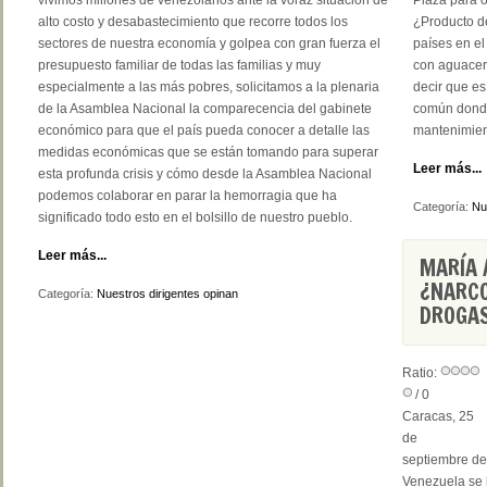
vivimos millones de venezolanos ante la voraz situación de
Plaza para 
alto costo y desabastecimiento que recorre todos los
¿Producto d
sectores de nuestra economía y golpea con gran fuerza el
países en el
presupuesto familiar de todas las familias y muy
con aguacer
especialmente a las más pobres, solicitamos a la plenaria
decir que es
de la Asamblea Nacional la comparecencia del gabinete
común donde
económico para que el país pueda conocer a detalle las
mantenimien
medidas económicas que se están tomando para superar
Leer más...
esta profunda crisis y cómo desde la Asamblea Nacional
podemos colaborar en parar la hemorragia que ha
Categoría:
Nu
significado todo esto en el bolsillo de nuestro pueblo.
Leer más...
MARÍA 
¿NARCO
Categoría:
Nuestros dirigentes opinan
DROGAS
Ratio:
/ 0
Caracas, 25
de
septiembre de
Venezuela se 