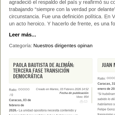
agradeció el respaldo del país y reafirmó su 
trabajando “siempre con la verdad por delante
circunstancia. Fue una definición política. En 
un acto heroico. Y hacerlo de frente, es una f
Leer más...
Categoría:
Nuestros dirigentes opinan
PAOLA BAUTISTA DE ALEMÁN:
JUAN 
TERCERA FASE TRANSICIÓN
DEMOCRÁTICA
Ratio:
Caracas, 31
enero de 20
Creado en Martes, 03 Febrero 2026 14:52
Ratio:
Fecha de publicación
“Si hubiéra
/ 0
Visto: 854
sabido lo dé
Caracas, 03 de
habríamos s
febrero de
Felipe Gonzá
2026.-
La unidad opositora necesita contenido y
franquismo y