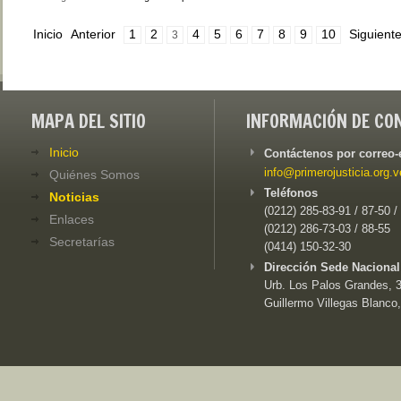
Inicio
Anterior
1
2
4
5
6
7
8
9
10
Siguient
3
MAPA DEL SITIO
INFORMACIÓN DE CO
Inicio
Contáctenos por correo-
info@primerojusticia.org.v
Quiénes Somos
Teléfonos
Noticias
(0212) 285-83-91 / 87-50 /
Enlaces
(0212) 286-73-03 / 88-55
Secretarías
(0414) 150-32-30
Dirección Sede Nacional
Urb. Los Palos Grandes, 3e
Guillermo Villegas Blanco,