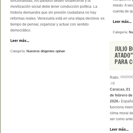
funcionalidad; los partidos deben fortalecerse y la
miedo. A vec
movilización social debe tener conducción política. La
cuenta de qu
historia demuestra que sin presión ciudadana no hay
reformas reales. Venezuela está en una etapa decisiva: es
Leer más...
tiempo de pensar, organizar y actuar con sentido
democrático.
Categoría:
Nu
Leer más...
JULIO 
Categoría:
Nuestros dirigentes opinan
ATADO”
PARA C
Ratio:
/ 0
Caracas, 01
de febrero de
2026.-
España 
funciona mien
clima moral de
ser como ante
Leer más...