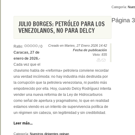
Categoría:
Nues
Página 3
JULIO BORGES: PETRÓLEO PARA LOS
VENEZOLANOS, NO PARA DELCY
Creado en Martes, 27 Enero 2026 14:42
Ratio:
/ 0
Fecha de publicación
Caracas, 27 de
Visto: 835
enero de 2026.-
Cada vez que el
chavismo habla de «reforma» petrolera conviene recordar
una verdad incómoda: no hay industria más destruida por
la corrupción que la petrolera venezolana, ni pueblo más
empobrecido por ella. Hoy, cuando Delcy Rodríguez intenta
vender una nueva reforma de la Ley de Hidrocarburos
como señal de apertura y pragmatismo, lo que en realidad
estamos viendo es un intento de supervivencia política de
un régimen sin cabeza, sin legitimidad y sin credibilidad.
Leer más...
Categoría:
Nuestros dirigentes opinan