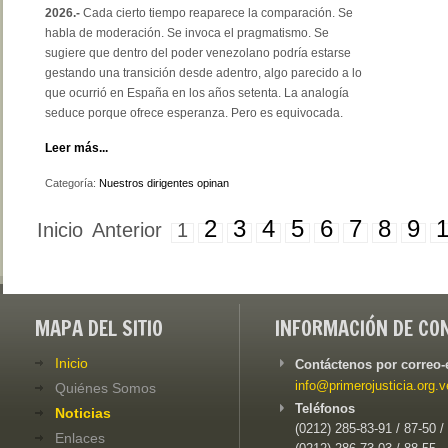
2026.-
Cada cierto tiempo reaparece la comparación. Se
habla de moderación. Se invoca el pragmatismo. Se
sugiere que dentro del poder venezolano podría estarse
gestando una transición desde adentro, algo parecido a lo
que ocurrió en España en los años setenta. La analogía
seduce porque ofrece esperanza. Pero es equivocada.
Leer más...
Categoría:
Nuestros dirigentes opinan
2
3
4
5
6
7
8
9
Inicio
Anterior
1
MAPA DEL SITIO
INFORMACIÓN DE CO
Inicio
Contáctenos por correo-
info@primerojusticia.org.v
Quiénes Somos
Teléfonos
Noticias
(0212) 285-83-91 / 87-50 /
Enlaces