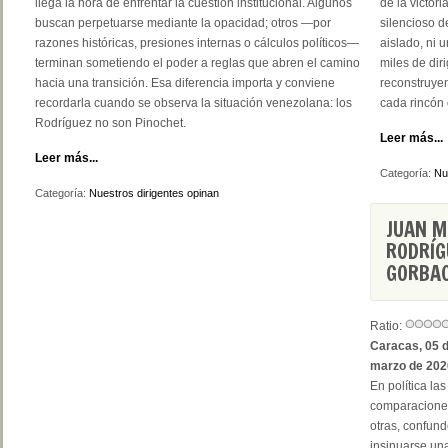
llega la hora de enfrentar la cuestión institucional. Algunos
de la victor
buscan perpetuarse mediante la opacidad; otros —por
silencioso 
razones históricas, presiones internas o cálculos políticos—
aislado, ni 
terminan sometiendo el poder a reglas que abren el camino
miles de di
hacia una transición. Esa diferencia importa y conviene
reconstruye
recordarla cuando se observa la situación venezolana: los
cada rincón
Rodríguez no son Pinochet.
Leer más...
Leer más...
Categoría:
Nu
Categoría:
Nuestros dirigentes opinan
JUAN M
RODRÍG
GORBA
Ratio:
Caracas, 05 
marzo de 202
En política las
comparaciones
otras, confun
insinuarse un