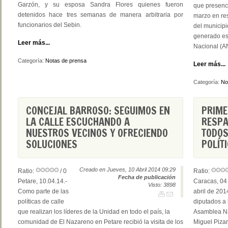
Garzón, y su esposa Sandra Flores quienes fueron
que presenci
detenidos hace tres semanas de manera arbitraria por
marzo en re
funcionarios del Sebin.
del municipi
generado es
Leer más...
Nacional (A
Categoría:
Notas de prensa
Leer más...
Categoría:
No
CONCEJAL BARROSO: SEGUIMOS EN
PRIME
LA CALLE ESCUCHANDO A
RESPA
NUESTROS VECINOS Y OFRECIENDO
TODOS
SOLUCIONES
POLÍT
Creado en Jueves, 10 Abril 2014 09:29
Ratio:
/ 0
Ratio:
Fecha de publicación
Petare, 10.04.14.-
Caracas, 04
Visto: 3898
Como parte de las
abril de 201
políticas de calle
diputados a
que realizan los líderes de la Unidad en todo el país, la
Asamblea Na
comunidad de El Nazareno en Petare recibió la visita de los
Miguel Pizar