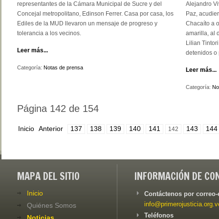
representantes de la Cámara Municipal de Sucre y del
Alejandro Vi
Concejal metropolitano, Edinson Ferrer. Casa por casa, los
Paz, acudier
Ediles de la MUD llevaron un mensaje de progreso y
Chacaíto a o
tolerancia a los vecinos.
amarilla, al
Lilian Tintor
Leer más...
detenidos o 
Categoría:
Notas de prensa
Leer más...
Categoría:
No
Página 142 de 154
Inicio
Anterior
137
138
139
140
141
143
144
142
MAPA DEL SITIO
INFORMACIÓN DE CO
Inicio
Contáctenos por correo-
info@primerojusticia.org.v
Quiénes Somos
Teléfonos
Noticias