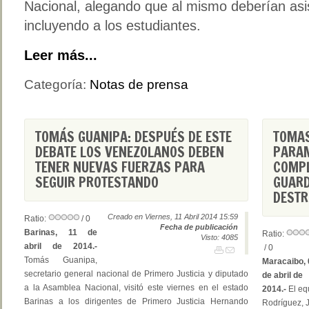
Nacional, alegando que al mismo deberían asis
incluyendo a los estudiantes.
Leer más...
Categoría:
Notas de prensa
TOMÁS GUANIPA: DESPUÉS DE ESTE
TOMAS
DEBATE LOS VENEZOLANOS DEBEN
PARAM
TENER NUEVAS FUERZAS PARA
COMPL
SEGUIR PROTESTANDO
GUARD
DESTR
Creado en Viernes, 11 Abril 2014 15:59
Ratio:
/ 0
Fecha de publicación
Barinas, 11 de
Ratio:
Visto: 4085
abril de 2014.-
/ 0
Tomás Guanipa,
Maracaibo, 
secretario general nacional de Primero Justicia y diputado
de abril de
a la Asamblea Nacional, visitó este viernes en el estado
2014.-
El eq
Barinas a los dirigentes de Primero Justicia Hernando
Rodríguez, 