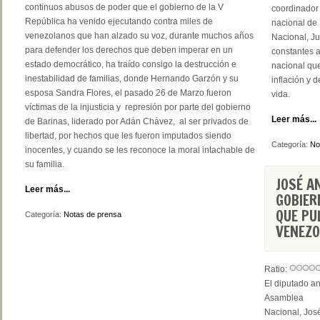
continuos abusos de poder que el gobierno de la V
coordinador
República ha venido ejecutando contra miles de
nacional de 
venezolanos que han alzado su voz, durante muchos años
Nacional, Ju
para defender los derechos que deben imperar en un
constantes 
estado democrático, ha traído consigo la destrucción e
nacional qu
inestabilidad de familias, donde Hernando Garzón y su
inflación y
esposa Sandra Flores, el pasado 26 de Marzo fueron
vida.
víctimas de la injusticia y represión por parte del gobierno
Leer más...
de Barinas, liderado por Adán Chávez, al ser privados de
libertad, por hechos que les fueron imputados siendo
Categoría:
No
inocentes, y cuando se les reconoce la moral intachable de
su familia.
JOSÉ A
Leer más...
GOBIER
QUE PU
Categoría:
Notas de prensa
VENEZ
Ratio:
El diputado an
Asamblea
Nacional, Jos