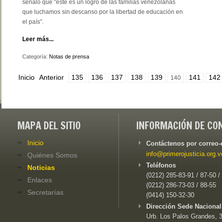
señaló que “este es un logro de las familias venezolanas
que luchamos sin descanso por la libertad de educación en
el país”.
Leer más...
Categoría:
Notas de prensa
Inicio
Anterior
135
136
137
138
139
141
142
140
MAPA DEL SITIO
INFORMACIÓN DE CO
Inicio
Contáctenos por correo-
info@primerojusticia.org.v
Quiénes Somos
Teléfonos
Noticias
(0212) 285-83-91 / 87-50 /
Enlaces
(0212) 286-73-03 / 88-55
Secretarías
(0414) 150-32-30
Dirección Sede Nacional
Urb. Los Palos Grandes, 3e