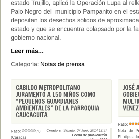
estado Trujillo, aplicó la Operación Lupa al rel
Palo Negro del municipio Pampanito en el esta
depositan los desechos sólidos de aproximad
estado y que se encuentra colapsado por la fal
gobierno nacional.
Leer más...
Categoría:
Notas de prensa
CABILDO METROPOLITANO
JOSÉ 
JURAMENTÓ A 150 NIÑOS COMO
GOBIE
“PEQUEÑOS GUARDIANES
MULTI
AMBIENTALES” DE LA PARROQUIA
VENEZ
CAUCAGUITA
Ratio:
Creado en Sábado, 07 Junio 2014 12:37
Nota de Pr
Ratio:
/ 0
Fecha de publicación
El diputad
(Caracas,