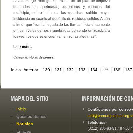
Alcalde Jorge Rodríguez para iniciar un plan de limpieza
de todas las quebradas, torrenteras y cuencas del
municipio, sobre todo en las que han sufrido mayor
incidencia en cuanto al depósito de residuos sólidos. Albán
afirmó que “con la llegada de las lluvias inicia el aumento
en los niveles de ríos y quebradas poniendo en zozobra a
los vecinos que se encuentran en zonas aledañas”.
Leer más...
Categoría:
Notas de prensa
Inicio
Anterior
130
131
132
133
134
136
137
135
MAPA DEL SITIO
INFORMACIÓN DE CO
Inicio
Contáctenos por correo-
info@primerojusticia.org.v
Quiénes Somos
Teléfonos
Noticias
(0212) 285-83-91 / 87-50 /
Enlaces