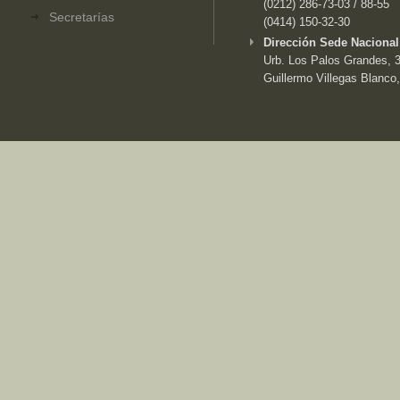
(0212) 286-73-03 / 88-55
Secretarías
(0414) 150-32-30
Dirección Sede Nacional
Urb. Los Palos Grandes, 3e
Guillermo Villegas Blanco,