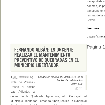
transportistas
además, se pr
transporte en 
resguarde la v
Fermín.
Leer más...
Categoría:
Nota
Página 
FERNANDO ALBÁN: ES URGENTE
REALIZAR EL MANTENIMIENTO
PREVENTIVO DE QUEBRADAS EN EL
MUNICIPIO LIBERTADOR
Creado en Martes, 03 Junio 2014 09:41
Ratio:
/ 0
Fecha de publicación
Nota de Prensa.-
Visto: 4135
Desde el sector
Las Adjuntas a
orillas de la Quebrada Aguachina, el Concejal del
Municipio Libertador Fernando Albán, realizó un exhorto al