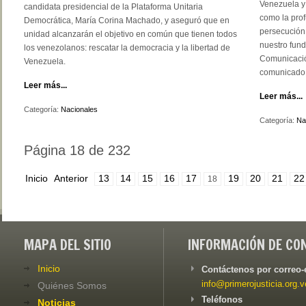
Venezuela y 
candidata presidencial de la Plataforma Unitaria
como la prof
Democrática, María Corina Machado, y aseguró que en
persecución 
unidad alcanzarán el objetivo en común que tienen todos
nuestro fund
los venezolanos: rescatar la democracia y la libertad de
Comunicación
Venezuela.
comunicado
Leer más...
Leer más...
Categoría:
Nacionales
Categoría:
Na
Página 18 de 232
Inicio
Anterior
13
14
15
16
17
19
20
21
22
18
MAPA DEL SITIO
INFORMACIÓN DE CO
Inicio
Contáctenos por correo-
info@primerojusticia.org.v
Quiénes Somos
Teléfonos
Noticias