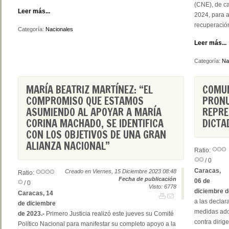
(CNE), de ca
Leer más...
2024, para a
recuperación
Categoría:
Nacionales
Leer más...
Categoría:
Na
MARÍA BEATRIZ MARTÍNEZ: “EL
COMUN
COMPROMISO QUE ESTAMOS
PRONU
ASUMIENDO AL APOYAR A MARÍA
REPRE
CORINA MACHADO, SE IDENTIFICA
DICTA
CON LOS OBJETIVOS DE UNA GRAN
ALIANZA NACIONAL”
Ratio:
/ 0
Caracas,
Creado en Viernes, 15 Diciembre 2023 08:48
Ratio:
Fecha de publicación
06 de
/ 0
Visto: 6778
diciembre d
Caracas, 14
a las declar
de diciembre
medidas ado
de 2023.-
Primero Justicia realizó este jueves su Comité
contra dirig
Político Nacional para manifestar su completo apoyo a la