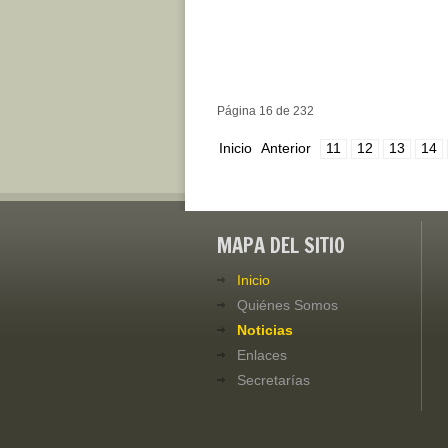
Página 16 de 232
Inicio
Anterior
11
12
13
14
MAPA DEL SITIO
Inicio
Quiénes Somos
Noticias
Enlaces
Secretarías