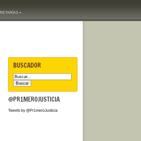
RETARÍAS
BUSCADOR
@PR1MEROJUSTICIA
Tweets by @Pr1meroJusticia