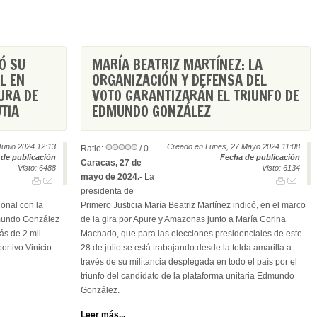
Ó SU
MARÍA BEATRIZ MARTÍNEZ: LA
L EN
ORGANIZACIÓN Y DEFENSA DEL
URA DE
VOTO GARANTIZARÁN EL TRIUNFO DE
TIA
EDMUNDO GONZÁLEZ
Junio 2024 12:13
Creado en Lunes, 27 Mayo 2024 11:08
Ratio:
/ 0
de publicación
Fecha de publicación
Caracas, 27 de
Visto: 6488
Visto: 6134
mayo de 2024.-
La
presidenta de
ional con la
Primero Justicia María Beatriz Martínez indicó, en el marco
dmundo González
de la gira por Apure y Amazonas junto a María Corina
ás de 2 mil
Machado, que para las elecciones presidenciales de este
portivo Vinicio
28 de julio se está trabajando desde la tolda amarilla a
través de su militancia desplegada en todo el país por el
triunfo del candidato de la plataforma unitaria Edmundo
González.
Leer más...