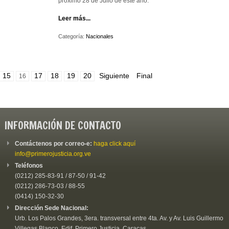
próximo 28 de Julio de este año.
Leer más...
Categoría:
Nacionales
15
17
18
19
20
Siguiente
Final
16
INFORMACIÓN DE CONTACTO
Contáctenos por correo-e:
haga click aquí
info@primerojusticia.org.ve
Teléfonos
(0212) 285-83-91 / 87-50 / 91-42
(0212) 286-73-03 / 88-55
(0414) 150-32-30
Dirección Sede Nacional:
Urb. Los Palos Grandes, 3era. transversal entre 4ta. Av. y Av. Luis Guillermo
Villegas Blanco, Edif. Primero Justicia. Caracas