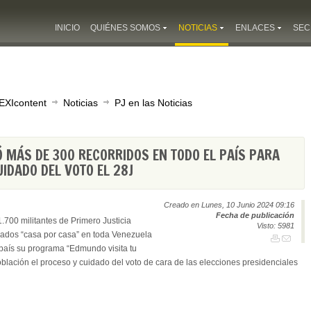
INICIO
QUIÉNES SOMOS
NOTICIAS
ENLACES
SEC
EXIcontent
Noticias
PJ en las Noticias
Ó MÁS DE 300 RECORRIDOS EN TODO EL PAÍS PARA
IDADO DEL VOTO EL 28J
Creado en Lunes, 10 Junio 2024 09:16
Fecha de publicación
.700 militantes de Primero Justicia
Visto: 5981
ados “casa por casa” en toda Venezuela
l país su programa “Edmundo visita tu
blación el proceso y cuidado del voto de cara de las elecciones presidenciales