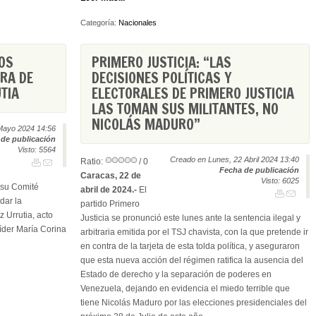
Categoría:
Nacionales
ROS
PRIMERO JUSTICIA: “LAS
RA DE
DECISIONES POLÍTICAS Y
TIA
ELECTORALES DE PRIMERO JUSTICIA
LAS TOMAN SUS MILITANTES, NO
NICOLÁS MADURO”
Mayo 2024 14:56
de publicación
Visto: 5564
Creado en Lunes, 22 Abril 2024 13:40
Ratio:
/ 0
Fecha de publicación
Caracas, 22 de
Visto: 6025
 su Comité
abril de 2024.-
El
dar la
partido Primero
 Urrutia, acto
Justicia se pronunció este lunes ante la sentencia ilegal y
líder María Corina
arbitraria emitida por el TSJ chavista, con la que pretende ir
en contra de la tarjeta de esta tolda política, y aseguraron
que esta nueva acción del régimen ratifica la ausencia del
Estado de derecho y la separación de poderes en
Venezuela, dejando en evidencia el miedo terrible que
tiene Nicolás Maduro por las elecciones presidenciales del