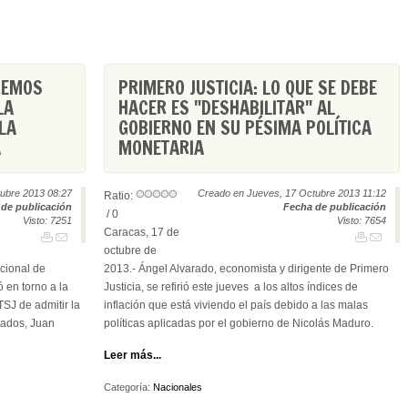
DREMOS
PRIMERO JUSTICIA: LO QUE SE DEBE
LA
HACER ES "DESHABILITAR" AL
LA
GOBIERNO EN SU PÉSIMA POLÍTICA
A
MONETARIA
tubre 2013 08:27
Creado en Jueves, 17 Octubre 2013 11:12
Ratio:
de publicación
Fecha de publicación
/ 0
Visto: 7251
Visto: 7654
Caracas, 17 de
octubre de
cional de
2013.- Ángel Alvarado, economista y dirigente de Primero
 en torno a la
Justicia, se refirió este jueves a los altos índices de
SJ de admitir la
inflación que está viviendo el país debido a las malas
utados, Juan
políticas aplicadas por el gobierno de Nicolás Maduro.
Leer más...
Categoría:
Nacionales