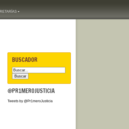
RETARÍAS
BUSCADOR
@PR1MEROJUSTICIA
Tweets by @Pr1meroJusticia