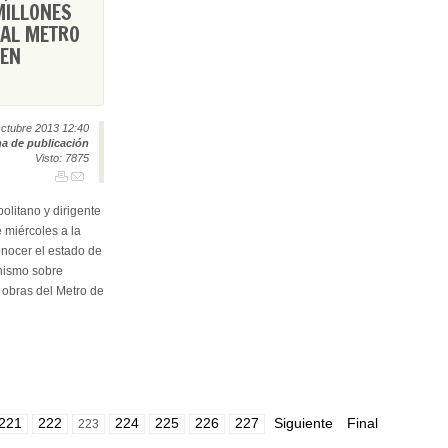
MILLONES
 AL METRO
UEN
Octubre 2013 12:40
a de publicación
Visto: 7875
litano y dirigente
e miércoles a la
onocer el estado de
anismo sobre
 obras del Metro de
221
222
224
225
226
227
Siguiente
Final
223