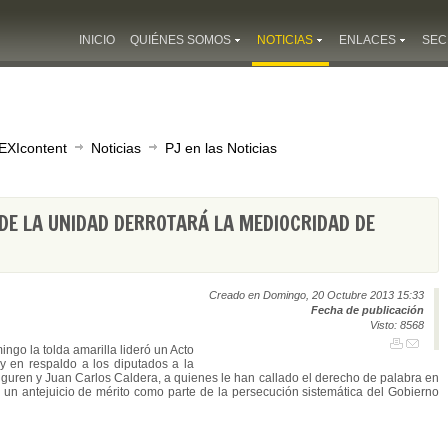
INICIO
QUIÉNES SOMOS
NOTICIAS
ENLACES
SEC
EXIcontent
Noticias
PJ en las Noticias
 DE LA UNIDAD DERROTARÁ LA MEDIOCRIDAD DE
Creado en Domingo, 20 Octubre 2013 15:33
Fecha de publicación
Visto: 8568
ngo la tolda amarilla lideró un Acto
y en respaldo a los diputados a la
guren y Juan Carlos Caldera, a quienes le han callado el derecho de palabra en
 un antejuicio de mérito como parte de la persecución sistemática del Gobierno