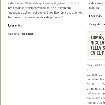
vehículos en Venezuela que vende el gobierno con los
este caos ec
precios de los mismos vehículos en el extranjero,
Maduro”.
“quedando así demostrado el Caos Económico al que nos
Leer más...
han llevado las mentiras de este gobierno”.
Categoría:
Na
Leer más...
Categoría:
Nacionales
TOMÁS 
NICOLÁ
TELEVI
EN EL P
Ratio:
/ 0
Caracas, 11
de noviembre
de 2013.- El s
y diputado a 
refirió este l
anunciadas por
profundización