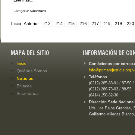
Leer más...
Categoría:
Nacionales
Inicio
Anterior
213
214
215
216
217
219
220
218
MAPA DEL SITIO
INFORMACIÓN DE CO
Inicio
Contáctenos por correo-
info@primerojusticia.org.v
Quiénes Somos
Teléfonos
Noticias
(0212) 285-83-91 / 87-50 /
Enlaces
(0212) 286-73-03 / 88-55
Secretarías
(0414) 150-32-30
Dirección Sede Nacional
Urb. Los Palos Grandes, 3e
Guillermo Villegas Blanco,