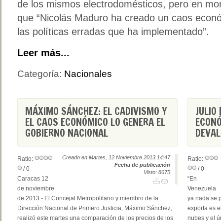
de los mismos electrodomésticos, pero en mo
que “Nicolás Maduro ha creado un caos econó
las políticas erradas que ha implementado”.
Leer más...
Categoría:
Nacionales
MÁXIMO SÁNCHEZ: EL CADIVISMO Y
JULIO
EL CAOS ECONÓMICO LO GENERA EL
ECONÓ
GOBIERNO NACIONAL
DEVAL
Creado en Martes, 12 Noviembre 2013 14:47
Ratio:
Ratio:
Fecha de publicación
/ 0
/ 0
Visto: 8675
Caracas 12
“En
de noviembre
Venezuela
de 2013.- El Concejal Metropolitano y miembro de la
ya nada se p
Dirección Nacional de Primero Justicia, Máximo Sánchez,
exporta es e
realizó este martes una comparación de los precios de los
nubes y el ú