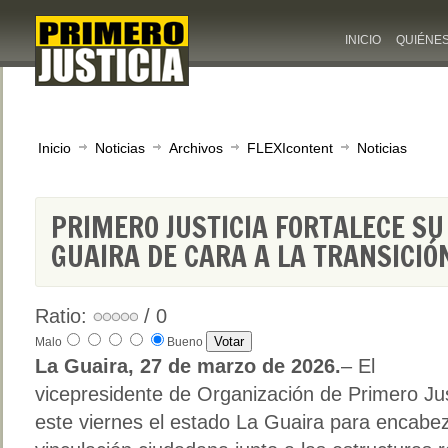
INICIO
QUIÉNE
Inicio
Noticias
Archivos
FLEXIcontent
Noticias
PRIMERO JUSTICIA FORTALECE SU
GUAIRA DE CARA A LA TRANSICI
Ratio:
/ 0
Malo
Bueno
La Guaira, 27 de marzo de 2026.
– El
vicepresidente de Organización de Primero Just
este viernes el estado La Guaira para encabez