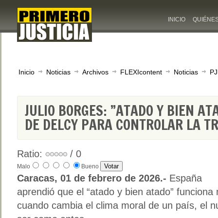
INICIO
QUIÉNE
Inicio
Noticias
Archivos
FLEXIcontent
Noticias
PJ
JULIO BORGES: ”ATADO Y BIEN AT
DE DELCY PARA CONTROLAR LA T
Ratio:
/ 0
Malo
Bueno
Caracas, 01 de febrero de 2026.-
España
aprendió que el “atado y bien atado” funciona 
cuando cambia el clima moral de un país, el n