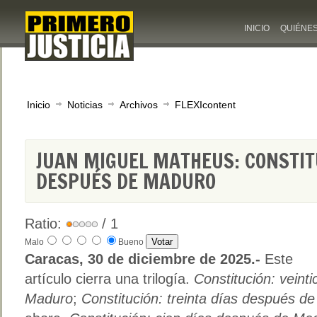
INICIO
QUIÉNE
Inicio
Noticias
Archivos
FLEXIcontent
JUAN MIGUEL MATHEUS: CONSTITU
DESPUÉS DE MADURO
Ratio:
/ 1
Malo
Bueno
Caracas, 30 de diciembre de 2025.-
Este
artículo cierra una trilogía.
Constitución: veint
Maduro
;
Constitución: treinta días después d