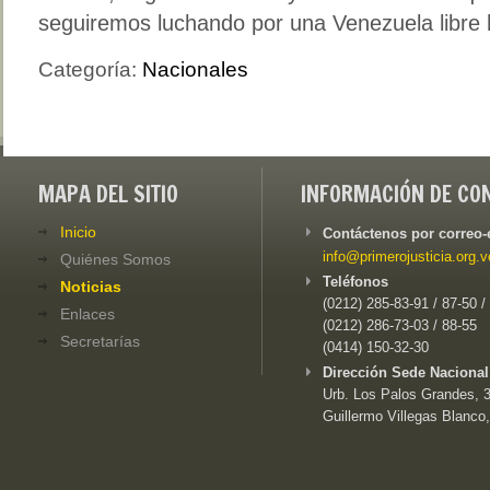
seguiremos luchando por una Venezuela libre h
Categoría:
Nacionales
MAPA DEL SITIO
INFORMACIÓN DE CO
Inicio
Contáctenos por correo-
info@primerojusticia.org.v
Quiénes Somos
Teléfonos
Noticias
(0212) 285-83-91 / 87-50 /
Enlaces
(0212) 286-73-03 / 88-55
Secretarías
(0414) 150-32-30
Dirección Sede Nacional
Urb. Los Palos Grandes, 3e
Guillermo Villegas Blanco,