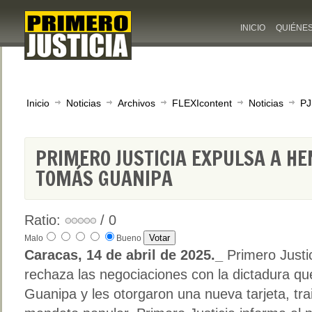
INICIO
QUIÉNE
Inicio
Noticias
Archivos
FLEXIcontent
Noticias
PJ
PRIMERO JUSTICIA EXPULSA A HE
TOMÁS GUANIPA
Ratio:
/ 0
Malo
Bueno
Caracas, 14 de abril de 2025._
Primero Justi
rechaza las negociaciones con la dictadura que
Guanipa y les otorgaron una nueva tarjeta, tra