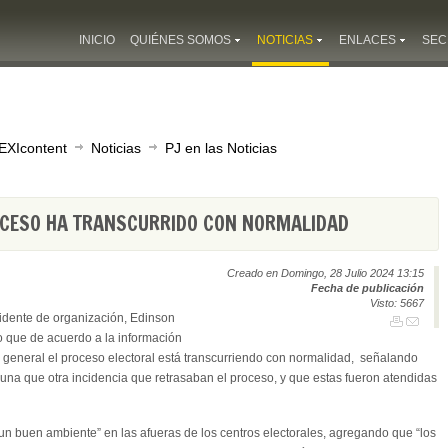
INICIO
QUIÉNES SOMOS
NOTICIAS
ENLACES
SEC
EXIcontent
Noticias
PJ en las Noticias
ROCESO HA TRANSCURRIDO CON NORMALIDAD
Creado en Domingo, 28 Julio 2024 13:15
Fecha de publicación
Visto: 5667
sidente de organización, Edinson
o que de acuerdo a la información
n general el proceso electoral está transcurriendo con normalidad, señalando
una que otra incidencia que retrasaban el proceso, y que estas fueron atendidas
un buen ambiente” en las afueras de los centros electorales, agregando que “los