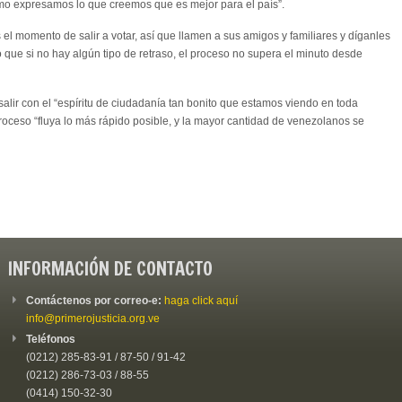
 expresamos lo que creemos que es mejor para el país”.
s el momento de salir a votar, así que llamen a sus amigos y familiares y díganles
o que si no hay algún tipo de retraso, el proceso no supera el minuto desde
 salir con el “espíritu de ciudadanía tan bonito que estamos viendo en toda
oceso “fluya lo más rápido posible, y la mayor cantidad de venezolanos se
INFORMACIÓN DE CONTACTO
Contáctenos por correo-e:
haga click aquí
info@primerojusticia.org.ve
Teléfonos
(0212) 285-83-91 / 87-50 / 91-42
(0212) 286-73-03 / 88-55
(0414) 150-32-30