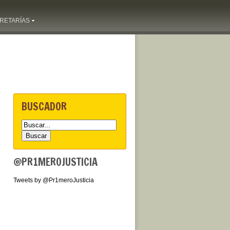
RETARÍAS
BUSCADOR
@PR1MEROJUSTICIA
Tweets by @Pr1meroJusticia