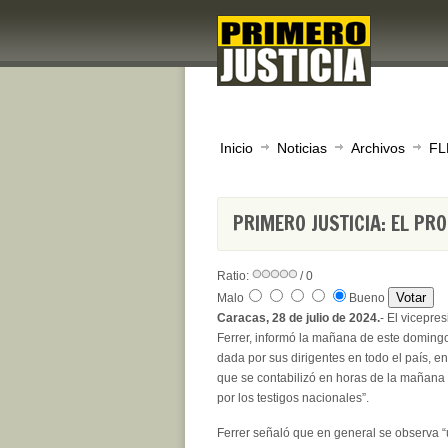
Inicio
Noticias
Archivos
FL
PRIMERO JUSTICIA: EL P
Ratio:
/ 0
Malo
Bueno
Caracas, 28 de julio de 2024.
- El vicepre
Ferrer, informó la mañana de este doming
dada por sus dirigentes en todo el país, e
que se contabilizó en horas de la mañana 
por los testigos nacionales”.
Ferrer señaló que en general se observa “