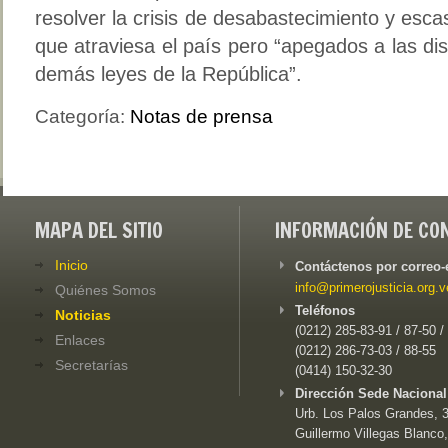
resolver la crisis de desabastecimiento y esc
que atraviesa el país pero “apegados a las dis
demás leyes de la República”.
Categoría:
Notas de prensa
MAPA DEL SITIO
INFORMACIÓN DE CO
Inicio
Contáctenos por correo-
info@primerojusticia.org.v
Quiénes Somos
Teléfonos
Noticias
(0212) 285-83-91 / 87-50 /
Enlaces
(0212) 286-73-03 / 88-55
Secretarías
(0414) 150-32-30
Dirección Sede Nacional
Urb. Los Palos Grandes, 3e
Guillermo Villegas Blanco,