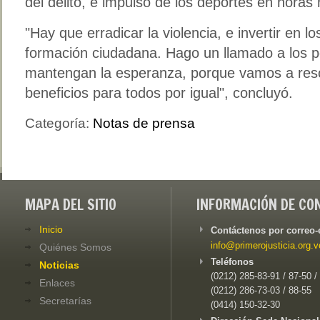
del delito, e impulso de los deportes en horas
Hay que erradicar la violencia, e invertir en l
formación ciudadana. Hago un llamado a los 
mantengan la esperanza, porque vamos a resc
beneficios para todos por igual
, concluyó.
Categoría:
Notas de prensa
MAPA DEL SITIO
INFORMACIÓN DE CO
Inicio
Contáctenos por correo-
info@primerojusticia.org.v
Quiénes Somos
Teléfonos
Noticias
(0212) 285-83-91 / 87-50 /
Enlaces
(0212) 286-73-03 / 88-55
Secretarías
(0414) 150-32-30