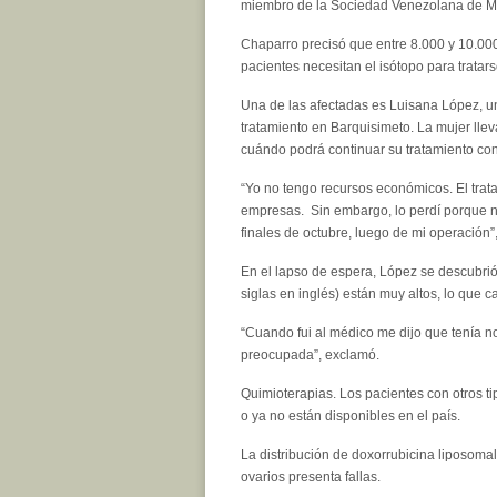
miembro de la Sociedad Venezolana de Me
Chaparro precisó que entre 8.000 y 10.00
pacientes necesitan el isótopo para tratars
Una de las afectadas es Luisana López, u
tratamiento en Barquisimeto. La mujer ll
cuándo podrá continuar su tratamiento contr
“Yo no tengo recursos económicos. El trat
empresas. Sin embargo, lo perdí porque 
finales de octubre, luego de mi operación”,
En el lapso de espera, López se descubrió
siglas en inglés) están muy altos, lo que c
“Cuando fui al médico me dijo que tenía no
preocupada”, exclamó.
Quimioterapias. Los pacientes con otros t
o ya no están disponibles en el país.
La distribución de doxorrubicina liposoma
ovarios presenta fallas.