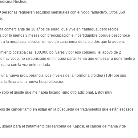
dicina Nuclear.
0 personas requieren estudios mensuales con el yodo radiactivo. Otros 350
e.
na comerciante de 38 años de edad, que vive en Yaritagua, pero recibe
eva por lo menos 3 meses con preocupación e incertidumbre porque desconoce
a la neoplasia folicular, un tipo de carcinoma de la tiroides que la aqueja.
amiento costaba casi 100.000 bolívares y por eso conseguí el apoyo de 2
no hay yodo, no se consigue en ninguna parte. Tenía que empezar a ponérmelo a
 narra con la voz entrecortada.
 una nueva protuberancia. Los niveles de la hormona tiroidea (TSH por sus
asi la lleva a una nueva hospitalización.
 solo el quiste que me había tocado, sino otro adicional. Estoy muy
ipos de cáncer también están en la búsqueda de tratamientos que están escasos
l, usada para el tratamiento del sarcoma de Kaposi, el cáncer de mama y de