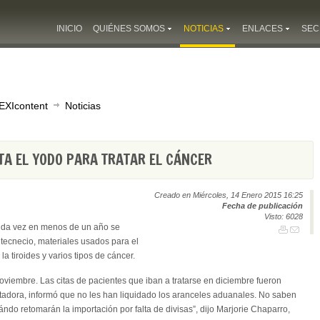
INICIO
QUIÉNES SOMOS
NOTICIAS
ENLACES
SEC
EXIcontent
Noticias
TA EL YODO PARA TRATAR EL CÁNCER
Creado en Miércoles, 14 Enero 2015 16:25
Fecha de publicación
Visto: 6028
nda vez en menos de un año se
 tecnecio, materiales usados para el
a tiroides y varios tipos de cáncer.
oviembre. Las citas de pacientes que iban a tratarse en diciembre fueron
tadora, informó que no les han liquidado los aranceles aduanales. No saben
do retomarán la importación por falta de divisas”, dijo Marjorie Chaparro,