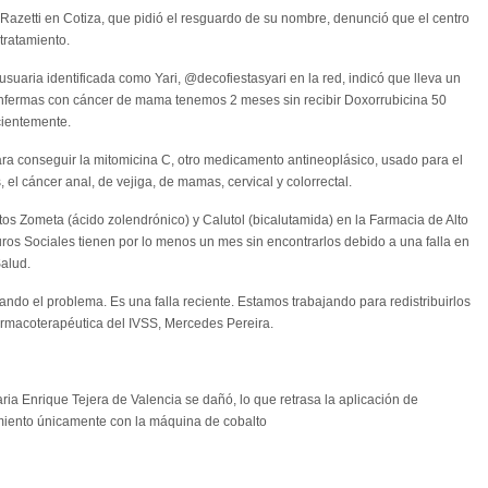
 Razetti en Cotiza, que pidió el resguardo de su nombre, denunció que el centro
tratamiento.
usuaria identificada como Yari, @decofiestasyari en la red, indicó que lleva un
nfermas con cáncer de mama tenemos 2 meses sin recibir Doxorrubicina 50
cientemente.
a conseguir la mitomicina C, otro medicamento antineoplásico, usado para el
l cáncer anal, de vejiga, de mamas, cervical y colorrectal.
s Zometa (ácido zolendrónico) y Calutol (bicalutamida) en la Farmacia de Alto
uros Sociales tienen por lo menos un mes sin encontrarlos debido a una falla en
Salud.
do el problema. Es una falla reciente. Estamos trabajando para redistribuirlos
Farmacoterapéutica del IVSS, Mercedes Pereira.
aria Enrique Tejera de Valencia se dañó, lo que retrasa la aplicación de
amiento únicamente con la máquina de cobalto