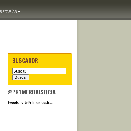
RETARÍAS
BUSCADOR
@PR1MEROJUSTICIA
Tweets by @Pr1meroJusticia