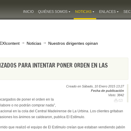
INICIO
QUIÉNES SOMOS
NOTICIAS
ENLACES
SEC
EXIcontent
Noticias
Nuestros dirigentes opinan
ZADOS PARA INTENTAR PONER ORDEN EN LAS
Creado en Sábado, 10 Enero 2015 13:27
Fecha de publicación
Visto: 3842
ncargados de poner el orden en la
olabore o no podrán comprar nada”,
 Nacional en la cola del Central Madeirense de La Urbina. Los clientes gritaban
siones los ánimos se caldearon, publica El Estímulo.
rido que realizó el equipo de El Estímulo creían que estaban vendiendo jabón