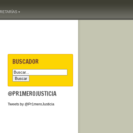
RETARÍAS
BUSCADOR
@PR1MEROJUSTICIA
Tweets by @Pr1meroJusticia