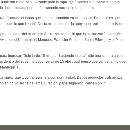
o pudieran comprar suavizante para la ropa. “Qué vamos a suavizar si no hay
salió decepcionada porque únicamente encontró ese producto.
olvo. “saquen el jabón que tienen escondido en el depósito. Para eso es que
quen todo lo que tienen”. Decía mientras otros la apoyaban repitiendo lo mismo.
upermercados del municipio Sucre, se evidenció que la militarización también
 Ávila, en el Unicentro el Marqués, Excelsior Gama de Santa Eduvigis y el Plan
ara ingresar. “Solo tardé 15 minutos haciendo la cola”, dijo una señora quien
es dentro del supermercado (cerca de 15 efectivos) pensó que venderían lo que
Mantequilla.
e vigilar que todo transcurriera con normalidad. De los productos y alimentos
n en polvo, leche de larga duración, papel higiénico, carne y pollo.