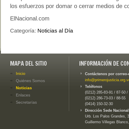
los esfuerzos por domar o cerrar medios de c
ElNacional.com
Categoría:
Noticias al Día
MAPA DEL SITIO
INFORMACIÓN DE CO
Inicio
Contáctenos por correo-
info@primerojusticia.org.v
Quiénes Somos
Teléfonos
Noticias
(0212) 285-83-91 / 87-50 /
Enlaces
(0212) 286-73-03 / 88-55
Secretarías
(0414) 150-32-30
Dirección Sede Nacional
Urb. Los Palos Grandes, 3e
Guillermo Villegas Blanco,