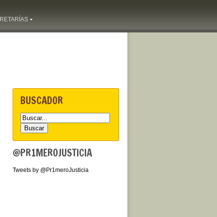
RETARÍAS
BUSCADOR
@PR1MEROJUSTICIA
Tweets by @Pr1meroJusticia