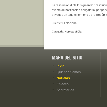
La resolución dicta lo siguiente: “Resolu
evento de notificación obligatoria, por par
privados en todo el territorio de la Repúbl
Fuente: El Nacional
Categoría:
Noticias al Día
MAPA DEL SITIO
Inicio
Quiénes Somos
Noticias
Enlaces
Secretarías