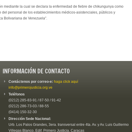
ción mediante la cual se declara la enfermedad de fiebre de chikungunya como
te del personal de los establecimientos médicos-asistenciales, públicos y
ica Bolivariana de Venezuela”.
INFORMACIÓN DE CONTACTO
Contáctenos por correo-e:
haga click aquí
info@primerojusticia.org.ve
Teléfonos
(0212) 285-83-91 / 87-50 / 91-42
(0212) 286-73-03 / 88-55
(0414) 150-32-30
Dirección Sede Nacional:
Urb. Los Palos Grandes, 3era. transversal entre 4ta. Av. y Av. Luis Guillermo
Villegas Blanco, Edif. Primero Justicia. Caracas