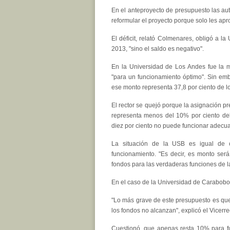
En el anteproyecto de presupuesto las aut
reformular el proyecto porque solo les ap
El déficit, relató Colmenares, obligó a l
2013, "sino el saldo es negativo".
En la Universidad de Los Andes fue la m
"para un funcionamiento óptimo". Sin emba
ese monto representa 37,8 por ciento de lo
El rector se quejó porque la asignación p
representa menos del 10% por ciento del 
diez por ciento no puede funcionar adecu
La situación de la USB es igual de 
funcionamiento. "Es decir, es monto se
fondos para las verdaderas funciones de l
En el caso de la Universidad de Carabobo t
"Lo más grave de este presupuesto es que 
los fondos no alcanzan", explicó el Vicerre
Cuestionó, que apenas resta 10% para fun