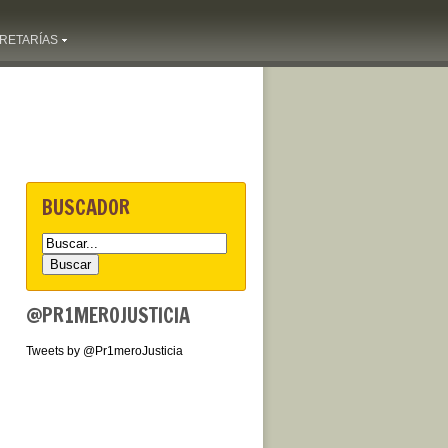
RETARÍAS
BUSCADOR
@PR1MEROJUSTICIA
Tweets by @Pr1meroJusticia