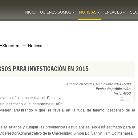
INICIO
QUIÉNES SOMOS
NOTICIAS
ENLACES
SEC
EXIcontent
Noticias
RSOS PARA INVESTIGACIÓN EN 2015
Creado en Martes, 07 Octubre 2014 09:08
Fecha de publicación
Visto: 4056
oveno año consecutivo el Ejecutivo
sto deficitario que compromete, aún
ue vienen arrastrando y que se revela en la fuga de talento, descenso de la
ar salarios y cumplir las providencias estudiantiles. No está estimado para la
l Vicerrector Administrativo de la Universidad Simón Bolívar, William Colmenares.