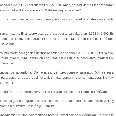
oridades de la USB solicitaron Bs. 3.500 millones, pero el viernes les ordenaron
robaron 894 millones, apenas 26% de sus requerimientos".
a USB a presupuestar solo diez meses, sin todos los beneficios laborales a tabla
isma historia. El anteproyecto de presupuesto calculado en 6.628.849.600 Bs
rgo, les autorizaron 2.508.344.802 Bs. El rector, Mario Bonucci, cuestionó que
 solicitado.
resupuestaria para gastos de funcionamiento ascienden a 178.730.923Bs, lo cual
presupuesto, "una institución con unos gastos de funcionamiento inferiores al
adamente".
crítica, de acuerdo a Colmenares, del presupuesto asignado 5% es para
rá para comprar desde desinfectantes hasta comprar una computadora. No hay
a universidad".
ambién les aprobaron 26% de lo solicitado, es decir, 2 millones de bolívares.
nos obligan a programar solo siete meses porque la tabla salarial es de 2013 y
ctor Administrativo, José Ángel Ferreira.
cionamiento. "No hay recursos para la investigación y extensión. Es decir, la