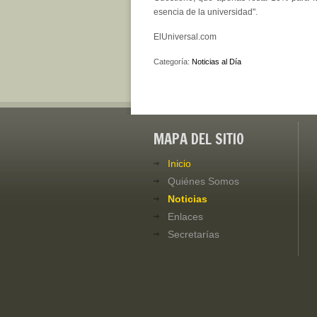
esencia de la universidad".
ElUniversal.com
Categoría:
Noticias al Día
MAPA DEL SITIO
Inicio
Quiénes Somos
Noticias
Enlaces
Secretarías