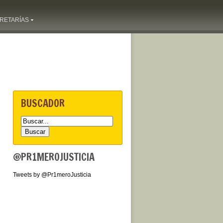
RETARÍAS
BUSCADOR
@PR1MEROJUSTICIA
Tweets by @Pr1meroJusticia