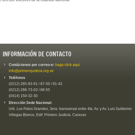
o uno por efectivos de la Guardia Nacional.
INFORMACIÓN DE CONTACTO
Contáctenos por correo-e:
haga click aquí
info@primerojusticia.org.ve
Teléfonos
(0212) 285-83-91 / 87-50 / 91-42
(0212) 286-73-03 / 88-55
(0414) 150-32-30
Dirección Sede Nacional:
Urb. Los Palos Grandes, 3era. transversal entre 4ta. Av. y Av. Luis Guillermo
Villegas Blanco, Edif. Primero Justicia. Caracas