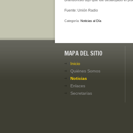
Brandonisio dijo que fue desalojado el pis
Fuente: Unión Radio
Categoría:
Noticias al Día
MAPA DEL SITIO
Inicio
Quiénes Somos
Noticias
Enlaces
Secretarías