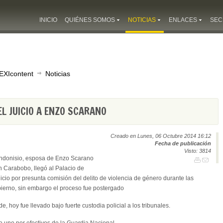
INICIO
QUIÉNES SOMOS
NOTICIAS
ENLACES
SEC
EXIcontent
Noticias
L JUICIO A ENZO SCARANO
Creado en Lunes, 06 Octubre 2014 16:12
Fecha de publicación
Visto: 3814
andonisio, esposa de Enzo Scarano
n Carabobo, llegó al Palacio de
uicio por presunta comisión del delito de violencia de género durante las
obierno, sin embargo el proceso fue postergado
 hoy fue llevado bajo fuerte custodia policial a los tribunales.