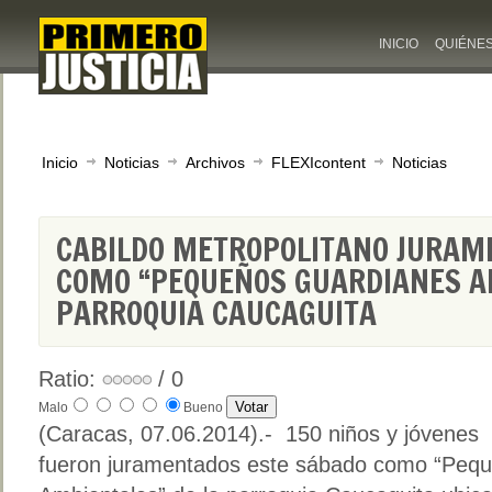
INICIO
QUIÉNE
Inicio
Noticias
Archivos
FLEXIcontent
Noticias
CABILDO METROPOLITANO JURAME
COMO “PEQUEÑOS GUARDIANES A
PARROQUIA CAUCAGUITA
Ratio:
/ 0
Malo
Bueno
(Caracas, 07.06.2014).- 150 niños y jóvenes
fueron juramentados este sábado como “Peq