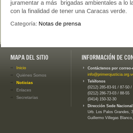
juramentar a más brigadas ambientales a lo l
con la finalidad de tener una Caracas verde.
Categoría:
Notas de prensa
MAPA DEL SITIO
INFORMACIÓN DE CO
Inicio
Contáctenos por correo-
info@primerojusticia.org.v
Quiénes Somos
Teléfonos
Noticias
(0212) 285-83-91 / 87-50 /
Enlaces
(0212) 286-73-03 / 88-55
Secretarías
(0414) 150-32-30
Dirección Sede Nacional
Urb. Los Palos Grandes, 3e
Guillermo Villegas Blanco,