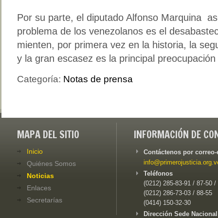
Por su parte, el diputado Alfonso Marquina ase
problema de los venezolanos es el desabasteci
mienten, por primera vez en la historia, la se
y la gran escasez es la principal preocupació
Categoría:
Notas de prensa
MAPA DEL SITIO
INFORMACIÓN DE CO
Inicio
Contáctenos por correo-
info@primerojusticia.org.v
Quiénes Somos
Teléfonos
Noticias
(0212) 285-83-91 / 87-50 /
Enlaces
(0212) 286-73-03 / 88-55
Secretarías
(0414) 150-32-30
Dirección Sede Nacional