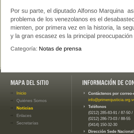
Por su parte, el diputado Alfonso Marquina ase
problema de los venezolanos es el desabasteci
mienten, por primera vez en la historia, la se
y la gran escasez es la principal preocupació
Categoría:
Notas de prensa
MAPA DEL SITIO
INFORMACIÓN DE CO
Inicio
Contáctenos por correo-
info@primerojusticia.org.v
Quiénes Somos
Teléfonos
Noticias
(0212) 285-83-91 / 87-50 /
Enlaces
(0212) 286-73-03 / 88-55
Secretarías
(0414) 150-32-30
Dirección Sede Nacional