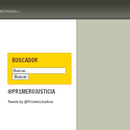
RETARÍAS
BUSCADOR
@PR1MEROJUSTICIA
Tweets by @Pr1meroJusticia