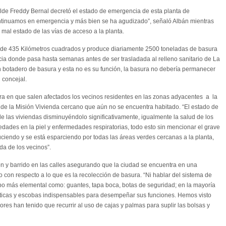
calde Freddy Bernal decretó el estado de emergencia de esta planta de
ntinuamos en emergencia y más bien se ha agudizado”, señaló Albán mientras
 mal estado de las vías de acceso a la planta.
 de 435 Kilómetros cuadrados y produce diariamente 2500 toneladas de basura
ncia donde pasa hasta semanas antes de ser trasladada al relleno sanitario de La
botadero de basura y esta no es su función, la basura no debería permanecer
 concejal.
nera en que salen afectados los vecinos residentes en las zonas adyacentes a la
l de la Misión Vivienda cercano que aún no se encuentra habitado. “El estado de
de las viviendas disminuyéndolo significativamente, igualmente la salud de los
edades en la piel y enfermedades respiratorias, todo esto sin mencionar el grave
iendo y se está esparciendo por todas las áreas verdes cercanas a la planta,
da de los vecinos”.
ón y barrido en las calles asegurando que la ciudad se encuentra en una
 con respecto a lo que es la recolección de basura. “Ni hablar del sistema de
ipo más elemental como: guantes, tapa boca, botas de seguridad; en la mayoría
sticas y escobas indispensables para desempeñar sus funciones. Hemos visto
es han tenido que recurrir al uso de cajas y palmas para suplir las bolsas y