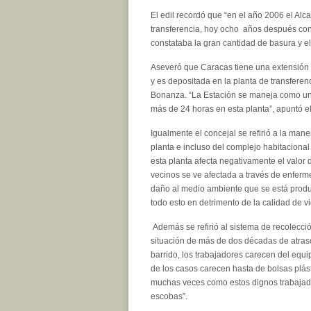
El edil recordó que “en el año 2006 el Al
transferencia, hoy ocho años después co
constataba la gran cantidad de basura y el
Aseveró que Caracas tiene una extensión
y es depositada en la planta de transfere
Bonanza. “La Estación se maneja como un 
más de 24 horas en esta planta”, apuntó el
Igualmente el concejal se refirió a la ma
planta e incluso del complejo habitaciona
esta planta afecta negativamente el valor 
vecinos se ve afectada a través de enferm
daño al medio ambiente que se está produc
todo esto en detrimento de la calidad de vi
Además se refirió al sistema de recolecci
situación de más de dos décadas de atraso
barrido, los trabajadores carecen del equ
de los casos carecen hasta de bolsas plá
muchas veces como estos dignos trabajador
escobas”.