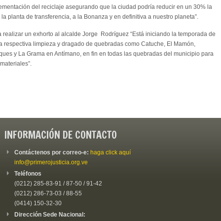
plementación del reciclaje asegurando que la ciudad podría reducir en un 30% la
 la planta de transferencia, a la Bonanza y en definitiva a nuestro planeta”.
 realizar un exhorto al alcalde Jorge Rodríguez “Está iniciando la temporada de
 la respectiva limpieza y dragado de quebradas como Catuche, El Mamón,
eques y La Grama en Antímano, en fin en todas las quebradas del municipio para
materiales”.
INFORMACIÓN DE CONTACTO
Contáctenos por correo-e:
haga click aquí
info@primerojusticia.org.ve
Teléfonos
(0212) 285-83-91 / 87-50 / 91-42
(0212) 286-73-03 / 88-55
(0414) 150-32-30
Dirección Sede Nacional: