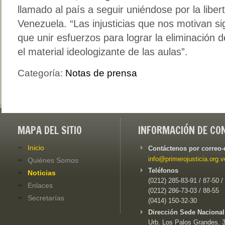
llamado al país a seguir uniéndose por la libe
Venezuela. “Las injusticias que nos motivan 
que unir esfuerzos para lograr la eliminación d
el material ideologizante de las aulas”.
Categoría:
Notas de prensa
MAPA DEL SITIO
INFORMACIÓN DE CO
Inicio
Contáctenos por correo-
info@primerojusticia.org.v
Quiénes Somos
Teléfonos
Noticias
(0212) 285-83-91 / 87-50 /
Enlaces
(0212) 286-73-03 / 88-55
Secretarías
(0414) 150-32-30
Dirección Sede Nacional
Urb. Los Palos Grandes, 3e