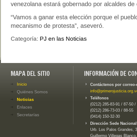
venezolana estará gobernado por alcaldes de 
“Vamos a ganar esta elección porque el puebl
mecanismo de protesta”, aseveró.
Categoría:
PJ en las Noticias
MAPA DEL SITIO
INFORMACIÓN DE CO
Inicio
Contáctenos por correo-
info@primerojusticia.org.v
Quiénes Somos
Teléfonos
Noticias
(0212) 285-83-91 / 87-50 /
Enlaces
(0212) 286-73-03 / 88-55
Secretarías
(0414) 150-32-30
Dirección Sede Nacional
Urb. Los Palos Grandes, 3e
Guillermo Villegas Blanco,