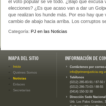
el voto popular se ve todo. ¿Bajo que excusa 
elecciones? ¿Es que acaso van a dar un Golp
que realizan los hunde más. Por eso hay que 
cambio de abajo hacia arriba. Los corruptos s
Categoría:
PJ en las Noticias
MAPA DEL SITIO
INFORMACIÓN DE CO
Inicio
Contáctenos por correo-
info@primerojusticia.org.v
Quiénes Somos
Teléfonos
Noticias
(0212) 285-83-91 / 87-50 /
Enlaces
(0212) 286-73-03 / 88-55
Secretarías
(0414) 150-32-30
Dirección Sede Nacional
Urb. Los Palos Grandes, 3e